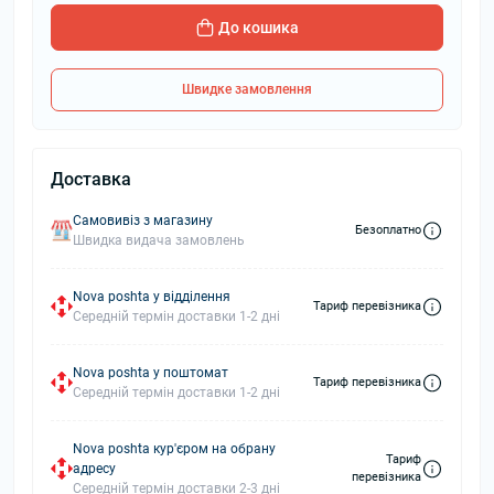
До кошика
Швидке замовлення
Доставка
Самовивіз з магазину
Безоплатно
Швидка видача замовлень
Nova poshta у відділення
Тариф перевізника
Середній термін доставки 1-2 дні
Nova poshta у поштомат
Тариф перевізника
Середній термін доставки 1-2 дні
Nova poshta кур'єром на обрану
Тариф
адресу
перевізника
Середній термін доставки 2-3 дні