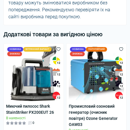
товару можуть змінюватися виробником без
попередження. Рекомендуємо перевіряти їх на
сайті виробника перед покупкою.
Додаткові товари за вигідною ціною
НОВИНКА
ВІТРИННИЙ ВАРІАНТ
НОВИНКА
ПОПУЛЯРНИЙ
ЗНИЖКА
ЗНИЖКА
12
12
12
12
12
12
12
12
Миючий пилосос Shark
Промисловий озоновий
StainStriker PX200EUT 26
генератор (очисник
В наявності
повітря) Ozone Generator
0
OAW03