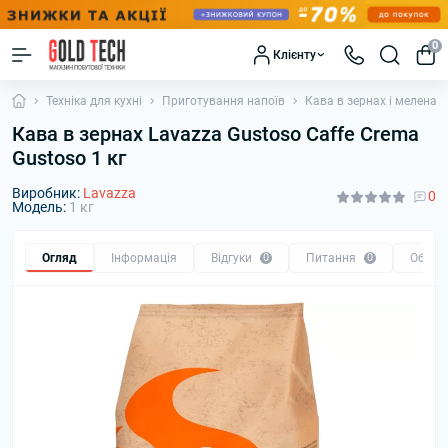
0
Клієнту
Техніка для кухні
Приготування напоїв
Кава в зернах і мелена
Кава в зернах Lavazza Gustoso Caffe Crema
Gustoso 1 кг
Виробник:
Lavazza
0
Модель:
1 кг
Огляд
Інформація
Відгуки
0
Питання
0
Обмін