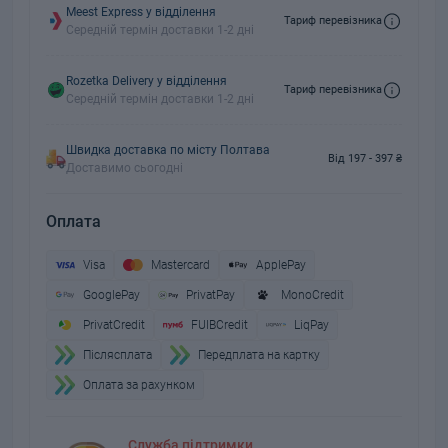
Meest Express у відділення
Тариф перевізника
Середній термін доставки 1-2 дні
Rozetka Delivery у відділення
Тариф перевізника
Середній термін доставки 1-2 дні
Швидка доставка по місту Полтава
Від 197 - 397 ₴
Доставимо сьогодні
Оплата
Visa
Mastercard
ApplePay
GooglePay
PrivatPay
MonoCredit
PrivatCredit
FUIBCredit
LiqPay
Пiслясплата
Передплата на картку
Оплата за рахунком
Служба підтримки