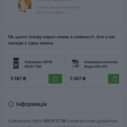
Служба підтримки клієнтів
24/7 без вихідних
Ой, цього товару наразі немає в наявності. Але у нас
завжди є гідна заміна
Кавоварка MPM
Кавоварка рожкова
MKW-13M
Magio MG-455
3 587 ₴
5 587 ₴
Інформація
Кавоварка Mpm
MKW-07-М
з елегантним дизайном,