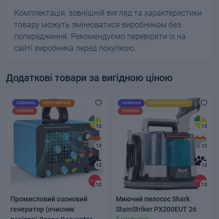
Комплектація, зовнішній вигляд та характеристики
товару можуть змінюватися виробником без
попередження. Рекомендуємо перевіряти їх на
сайті виробника перед покупкою.
Додаткові товари за вигідною ціною
НОВИНКА
ПОПУЛЯРНИЙ
НОВИНКА
ВІТРИННИЙ ВАРІАНТ
ЗНИЖКА
ЗНИЖКА
12
12
12
12
12
12
12
12
Промисловий озоновий
Миючий пилосос Shark
генератор (очисник
StainStriker PX200EUT 26