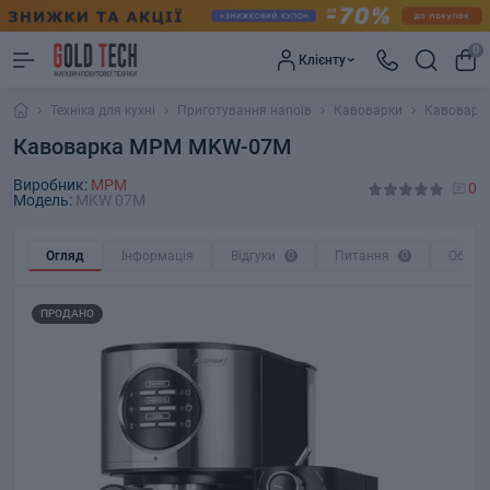
0
Клієнту
Техніка для кухні
Приготування напоїв
Кавоварки
Кавоварк
Кавоварка MPM MKW-07М
Виробник:
MPM
0
Модель:
MKW 07М
Огляд
Інформація
Відгуки
0
Питання
0
Обмін
ПРОДАНО