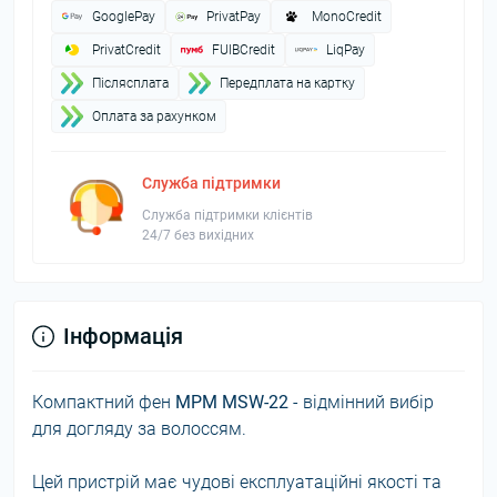
GooglePay
PrivatPay
MonoCredit
PrivatCredit
FUIBCredit
LiqPay
Пiслясплата
Передплата на картку
Оплата за рахунком
Служба підтримки
Служба підтримки клієнтів
24/7 без вихідних
Інформація
Компактний фен
MPM MSW-22
- відмінний вибір
для догляду за волоссям.
Цей пристрій має чудові експлуатаційні якості та