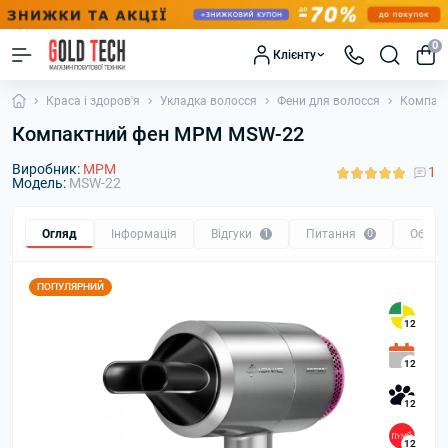
0
Клієнту
Краса і здоров'я
Укладка волосся
Фени для волосся
Компак
Компактний фен MPM MSW-22
Виробник:
MPM
1
Модель:
MSW-22
Огляд
Інформація
Відгуки
1
Питання
0
Обмін
ПОПУЛЯРНИЙ
12
12
12
12