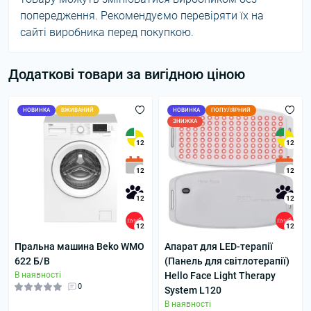
попередження. Рекомендуємо перевіряти їх на
сайті виробника перед покупкою.
Додаткові товари за вигідною ціною
НОВИНКА
ВЖИВАНИЙ
НОВИНКА
ПОПУЛЯРНИЙ
ЗНИЖКА
12
12
12
12
12
12
12
12
Пральна машина Beko WMO
Апарат для LED-терапії
622 Б/В
(Панель для світлотерапії)
В наявності
Hello Face Light Therapy
0
System L120
В наявності