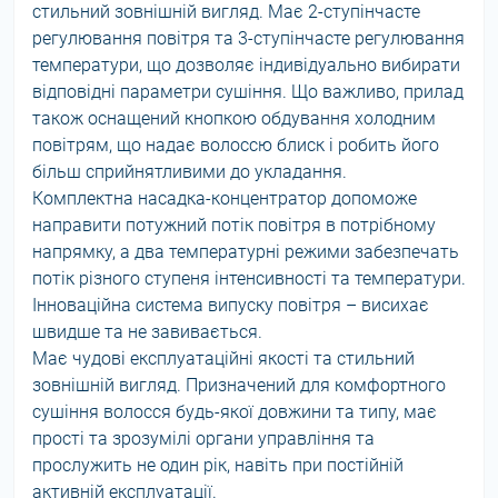
стильний зовнішній вигляд. Має 2-ступінчасте
регулювання повітря та 3-ступінчасте регулювання
температури, що дозволяє індивідуально вибирати
відповідні параметри сушіння. Що важливо, прилад
також оснащений кнопкою обдування холодним
повітрям, що надає волоссю блиск і робить його
більш сприйнятливими до укладання.
Комплектна насадка-концентратор допоможе
направити потужний потік повітря в потрібному
напрямку, а два температурні режими забезпечать
потік різного ступеня інтенсивності та температури.
Інноваційна система випуску повітря – висихає
швидше та не завивається.
Має чудові експлуатаційні якості та стильний
зовнішній вигляд. Призначений для комфортного
сушіння волосся будь-якої довжини та типу, має
прості та зрозумілі органи управління та
прослужить не один рік, навіть при постійній
активній експлуатації.