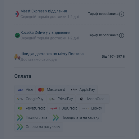
Meest Express у відділення
Тариф перевізника
Середній термін доставки 1-2 дні
Rozetka Delivery у відділення
Тариф перевізника
Середній термін доставки 1-2 дні
Швидка доставка по місту Полтава
Від 197 - 397 ₴
Доставимо сьогодні
Оплата
Visa
Mastercard
ApplePay
GooglePay
PrivatPay
MonoCredit
PrivatCredit
FUIBCredit
LiqPay
Пiслясплата
Передплата на картку
Оплата за рахунком