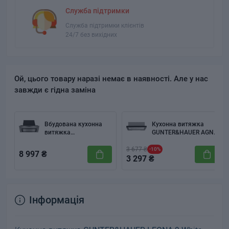
Служба підтримки
Служба підтримки клієнтів
24/7 без вихідних
Ой, цього товару наразі немає в наявності. Але у нас
завжди є гідна заміна
Вбудована кухонна
Кухонна витяжка
витяжка
GUNTER&HAUER AGNA
GUNTER&HAUER ATALA
600 B
1060 IX
3 677 ₴
-10%
8 997 ₴
3 297 ₴
Інформація