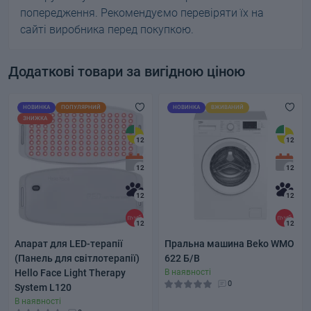
попередження. Рекомендуємо перевіряти їх на
сайті виробника перед покупкою.
Додаткові товари за вигідною ціною
НОВИНКА
ПОПУЛЯРНИЙ
НОВИНКА
ВЖИВАНИЙ
ЗНИЖКА
12
12
12
12
12
12
12
12
Апарат для LED-терапії
Пральна машина Beko WMO
(Панель для світлотерапії)
622 Б/В
Hello Face Light Therapy
В наявності
0
System L120
В наявності