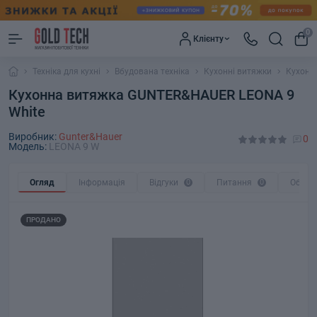
0
Клієнту
Техніка для кухні
Вбудована техніка
Кухонні витяжки
Кухонн
Кухонна витяжка GUNTER&HAUER LEONA 9
White
Виробник:
Gunter&Hauer
0
Модель:
LEONA 9 W
Огляд
Інформація
Відгуки
0
Питання
0
Обмін
ПРОДАНО