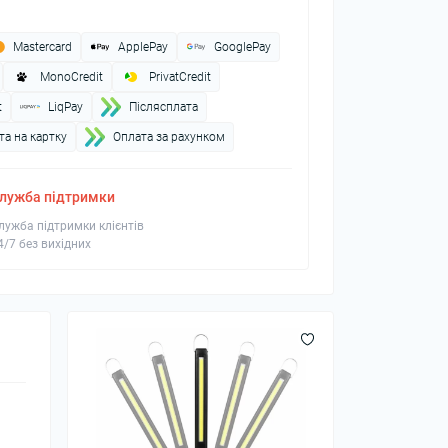
Mastercard
ApplePay
GooglePay
MonoCredit
PrivatCredit
t
LiqPay
Пiслясплата
а на картку
Оплата за рахунком
лужба підтримки
лужба підтримки клієнтів
4/7 без вихідних