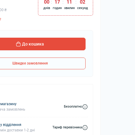
00
:
17
:
11
:
02
днів
годин
хвилин
секунд
00 ₴
?
колонки
Мікрофони
 колонки
До кошика
Швидке замовлення
 магазину
Безоплатно
ача замовлень
у відділення
Тариф перевізника
мін доставки 1-2 дні