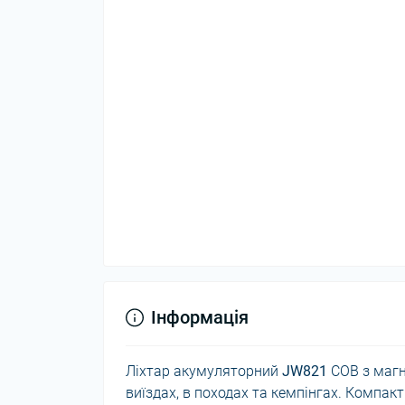
Інформація
Ліхтар акумуляторний
JW821
COB з магні
виїздах, в походах та кемпінгах. Компак