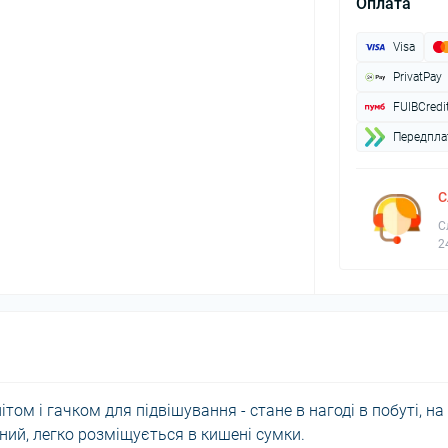
Оплата
Visa
PrivatPay
FUIBCredi
Передплат
С
С
2
том і гачком для підвішування - стане в нагоді в побуті, на
тний, легко розміщується в кишені сумки.