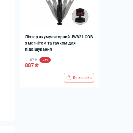
Ліхтар акумуляторний JW821 COB
з магнітом та гачком для
підвішування
1 187 ₴
-25%
887 ₴
До кошика