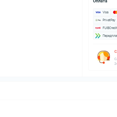
Оплата
Visa
PrivatPay
FUIBCredi
Передплат
С
С
2