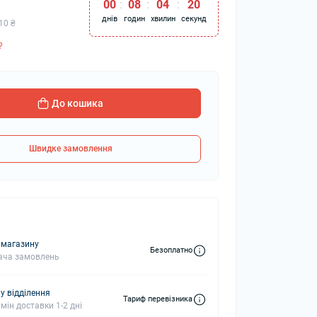
00
:
08
:
04
:
19
днів
годин
хвилин
секунд
10 ₴
?
колонки
Мікрофони
 колонки
До кошика
Швидке замовлення
 магазину
Безоплатно
ача замовлень
у відділення
Тариф перевізника
мін доставки 1-2 дні