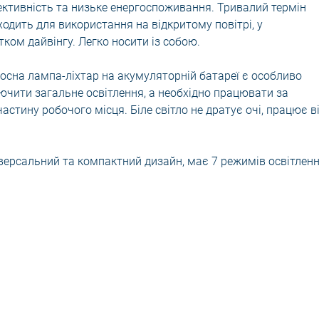
ективність та низьке енергоспоживання. Тривалий термін
ходить для використання на відкритому повітрі, у
ком дайвінгу. Легко носити із собою.
осна лампа-ліхтар на акумуляторній батареї є особливо
чити загальне освітлення, а необхідно працювати за
астину робочого місця. Біле світло не дратує очі, працює в
ніверсальний та компактний дизайн, має 7 режимів освітленн