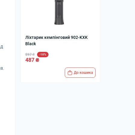
Ліхтарик кемпінговий 902-KXK
Black
ід
597 ₴
-18%
487 ₴
я.
До кошика