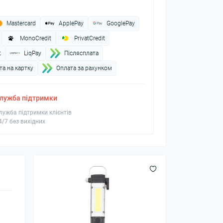
Mastercard
ApplePay
GooglePay
MonoCredit
PrivatCredit
t
LiqPay
Пiслясплата
а на картку
Оплата за рахунком
лужба підтримки
лужба підтримки клієнтів
4/7 без вихідних