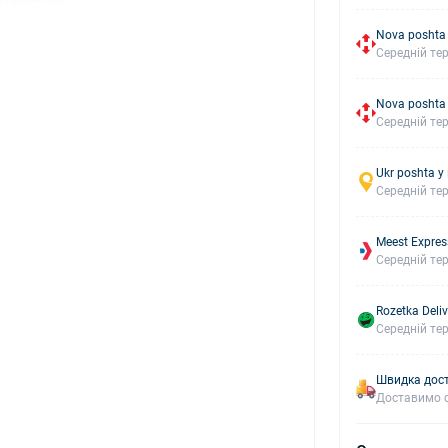
Nova poshta
Середній тер
Nova poshta
Середній тер
Ukr poshta у
Середній тер
Meest Expres
Середній тер
Rozetka Deliv
Середній тер
Швидка дост
Доставимо с