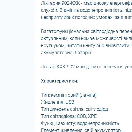
Ліхтарик 902-KXK - має високу енергоеф
служби. Відмінна водонепроникність, під
несприятливих погодних умовах, за винят
Багатофункціональна світлодіодна перен
актуальним, коли немає можливості вклю
ноутбуком, читати книгу або висвітлити ч
акумуляторної батареї.
Ліхтар KXK-902 має досить переваги: ​​у
Характеристики:
Тип: кемпінговий (лампа)
Живлення: USB
Тип джерела світла: світлодіод
Тип світлодіода: COB, XPE
Функції захисту: водонепроникність
Елемент живлення: свій акумулятор