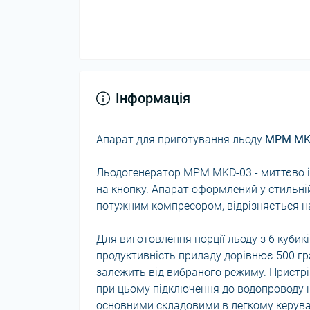
Інформація
Апарат для приготування льоду
MPM MK
Льодогенератор MPM MKD-03 - миттєво і
на кнопку. Апарат оформлений у стильній
потужним компресором, відрізняється на
Для виготовлення порції льоду з 6 кубик
продуктивність приладу дорівнює 500 гра
залежить від вибраного режиму. Пристрі
при цьому підключення до водопроводу н
основними складовими в легкому керува