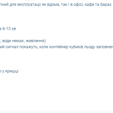
ний для експлуатації як вдома, так і в офісі, кафе та барах.
а 6-13 хв
і, води немає, живлення)
вий сигнал покажуть, коли контейнер кубиків льоду заповне
о у кришці