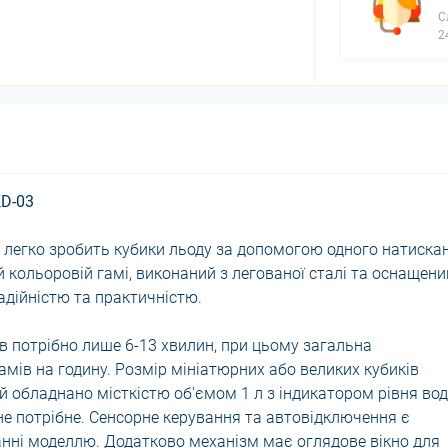
С
2
D-03
 легко зробить кубики льоду за допомогою одного натиска
 кольоровій гамі, виконаний з легованої сталі та оснащени
дійністю та практичністю.
ів потрібно лише 6-13 хвилин, при цьому загальна
мів на годину. Розмір мініатюрних або великих кубиків
й обладнано місткістю об'ємом 1 л з індикатором рівня вод
е потрібне. Сенсорне керування та автовідключення є
нні моделлю. Додатково механізм має оглядове вікно для