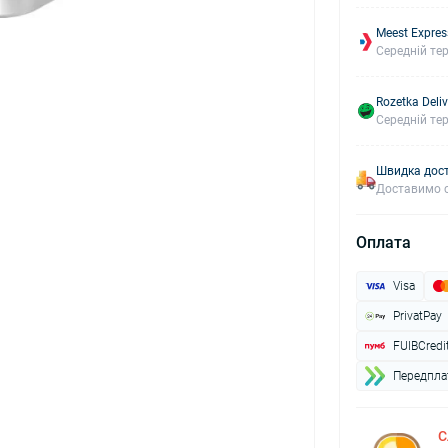
Meest Expres
Середній тер
Rozetka Deliv
Середній тер
Швидка дост
Доставимо с
Оплата
Visa
PrivatPay
FUIBCredi
Передплат
С