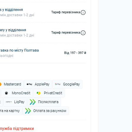
s у відділення
Тариф перевізника
мін доставки 1-2 дні
ery у відділення
Тариф перевізника
мін доставки 1-2 дні
авка по місту Полтава
Від 197 - 397 ₴
ьогодні
Mastercard
ApplePay
GooglePay
MonoCredit
PrivatCredit
t
LiqPay
Пiслясплата
а на картку
Оплата за рахунком
лужба підтримки