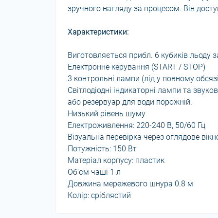
зручного нагляду за процесом. Він доступ
Характеристики:
Виготовляється прибл. 6 кубиків льоду з
Електронне керування (START / STOP)
3 контрольні лампи (лід у повному обсяз
Світлодіодні індикаторні лампи та звуко
або резервуар для води порожній.
Низький рівень шуму
Електроживлення: 220-240 В, 50/60 Гц
Візуальна перевірка через оглядове вікн
Потужність: 150 Вт
Матеріал корпусу: пластик
Об'єм чаші 1 л
Довжина мережевого шнура 0.8 м
Колір: сріблястий