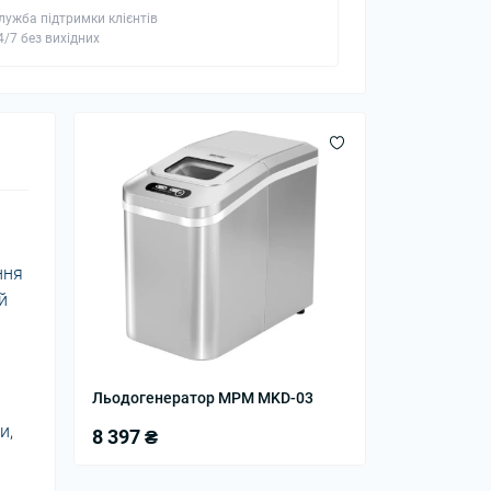
лужба підтримки клієнтів
4/7 без вихідних
ння
й
Льодогенератор MPM MKD-03
и,
8 397 ₴