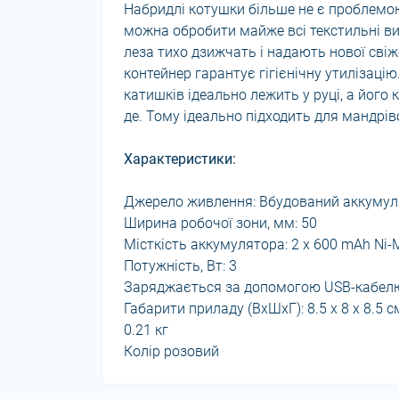
Набридлі котушки більше не є проблемо
можна обробити майже всі текстильні вир
леза тихо дзижчать і надають нової свіж
контейнер гарантує гігієнічну утилізаці
катишків ідеально лежить у руці, а його
де. Тому ідеально підходить для мандрі
Характеристики:
Джерело живлення: Вбудований аккумул
Ширина робочої зони, мм: 50
Місткість аккумулятора: 2 х 600 mAh Ni-
Потужність, Вт: 3
Заряджається за допомогою USB-кабел
Габарити приладу (ВхШхГ): 8.5 х 8 х 8.5 с
0.21 кг
Колір розовий