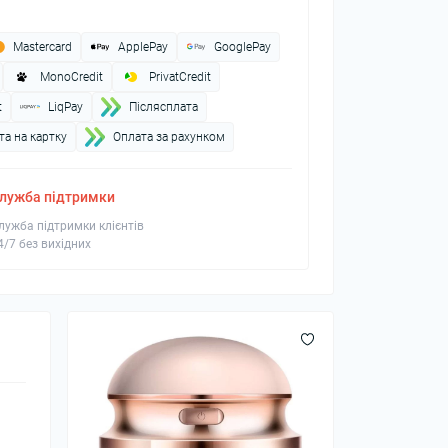
Mastercard
ApplePay
GooglePay
MonoCredit
PrivatCredit
t
LiqPay
Пiслясплата
а на картку
Оплата за рахунком
лужба підтримки
лужба підтримки клієнтів
4/7 без вихідних