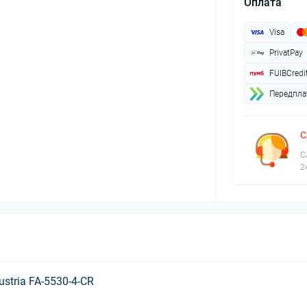
Оплата
Visa
PrivatPay
FUIBCredi
Передплат
С
С
2
ustria FA-5530-4-CR