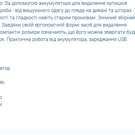
ю. За допомогою аккумулятора для видалення катишків
оби - від вишуканого одягу до пледа на дивані та шторах.
ості та гладкості навіть старим промовам. Знімний збірний
ю. Завдяки своїй ергономічній формі засіб для видалення
 компактні розміри означають, що його можна зберігати буд
вок. Практична робота від акумулятора, заряджання USB.
ятор
Mh
ю
м