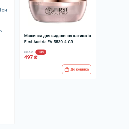
 Три
ь-
Машинка для видалення катишків
First Austria FA-5530-4-CR
687 ₴
-28%
497 ₴
До кошика