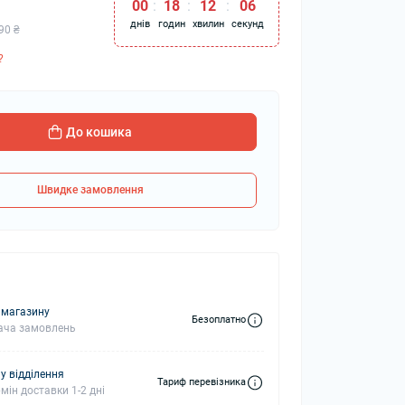
00
:
18
:
12
:
05
днів
годин
хвилин
секунд
90 ₴
?
колонки
Мікрофони
 колонки
До кошика
Швидке замовлення
 магазину
Безоплатно
ача замовлень
у відділення
Тариф перевізника
мін доставки 1-2 дні