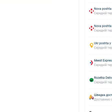
Nova poshta
Середній тер
Nova poshta
Середній тер
Ukr poshta у
Середній тер
Meest Expres
Середній тер
Rozetka Deliv
Середній тер
Швидка дост
Доставимо с