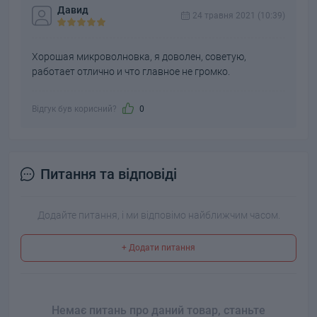
Давид
24 травня 2021 (10:39)
Хорошая микроволновка, я доволен, советую,
работает отлично и что главное не громко.
Відгук був корисний?
0
Питання та відповіді
Додайте питання, і ми відповімо найближчим часом.
+ Додати питання
Немає питань про даний товар, станьте