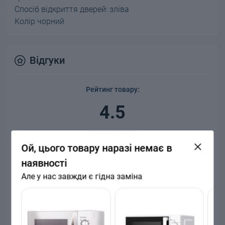
Спосіб відкриття дверей: зліва
Колір чорний
Відгуки
Рейтинг товару:
4.5
Ой, цього товару наразі немає в
Відгуків: 2
наявності
Але у нас завжди є гідна заміна
5
1
4
1
3
0