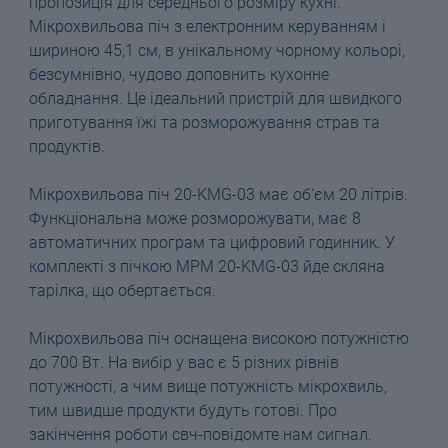
пропозиція для середнього розміру кухні.
Мікрохвильова піч з електронним керуванням і
шириною 45,1 см, в унікальному чорному кольорі,
безсумнівно, чудово доповнить кухонне
обладнання. Це ідеальний пристрій для швидкого
приготування їжі та розморожування страв та
продуктів.
Мікрохвильова піч 20-KMG-03 має об'єм 20 літрів.
Функціональна може розморожувати, має 8
автоматичних програм та цифровий годинник. У
комплекті з пічкою MPM 20-KMG-03 йде скляна
тарілка, що обертається.
Мікрохвильова піч оснащена високою потужністю
до 700 Вт. На вибір у вас є 5 різних рівнів
потужності, а чим вище потужність мікрохвиль,
тим швидше продукти будуть готові. Про
закінчення роботи свч-повідомте нам сигнал.