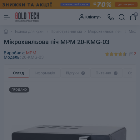
0
Клієнту
Техніка для кухні
Приготування їжі
Мікрохвильові печі
Мікро
Мікрохвильова піч MPM 20-KMG-03
Виробник:
MPM
2
Модель:
20-KMG-03
Огляд
Інформація
Відгуки
2
Питання
0
Обмін
ПРОДАНО