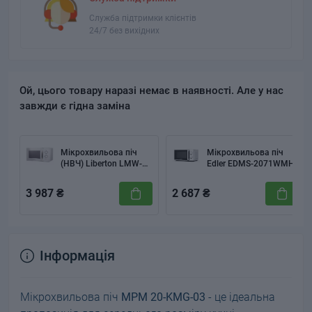
Служба підтримки клієнтів
24/7 без вихідних
Ой, цього товару наразі немає в наявності. Але у нас
завжди є гідна заміна
Мікрохвильова піч
Мікрохвильова піч
(НВЧ) Liberton LMW-
Edler EDMS-2071WMH
2380М White
3 987 ₴
2 687 ₴
Інформація
Мікрохвильова піч
MPM 20-KMG-03
- це ідеальна