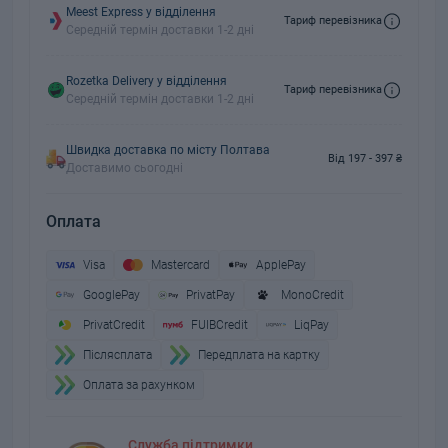
Meest Express у відділення
Тариф перевізника
Середній термін доставки 1-2 дні
Rozetka Delivery у відділення
Тариф перевізника
Середній термін доставки 1-2 дні
Швидка доставка по місту Полтава
Від 197 - 397 ₴
Доставимо сьогодні
Оплата
Visa
Mastercard
ApplePay
GooglePay
PrivatPay
MonoCredit
PrivatCredit
FUIBCredit
LiqPay
Пiслясплата
Передплата на картку
Оплата за рахунком
Служба підтримки