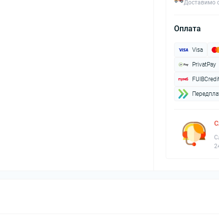
Доставимо с
Оплата
Visa
PrivatPay
FUIBCredi
Передплат
С
С
2