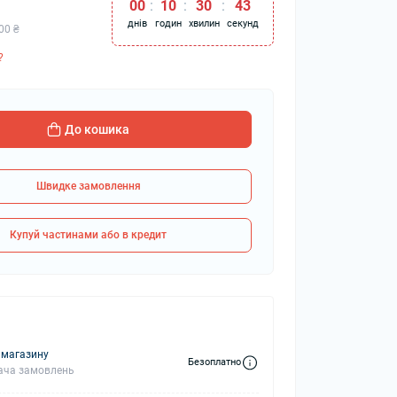
00
:
10
:
30
:
42
днів
годин
хвилин
секунд
00 ₴
?
колонки
Мікрофони
 колонки
До кошика
Швидке замовлення
Купуй частинами або в кредит
 магазину
Безоплатно
ача замовлень