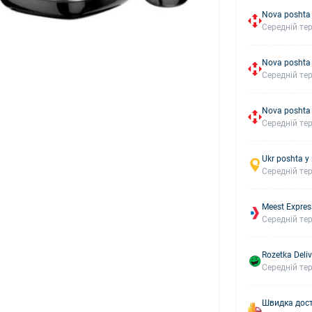
Nova poshta 
Середній тер
Nova poshta
Середній тер
Nova poshta
Середній тер
Ukr poshta у
Середній тер
Meest Expres
Середній тер
Rozetka Deliv
Середній тер
Швидка дост