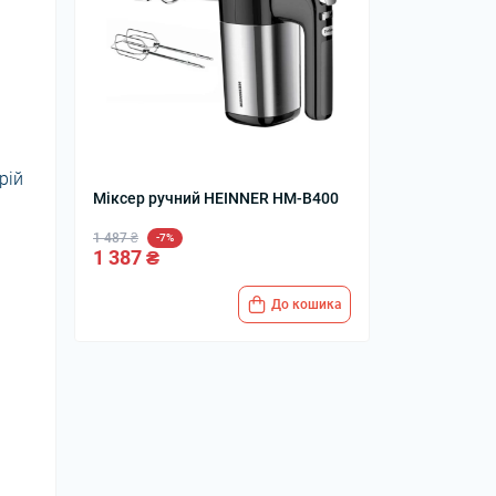
рій
Міксер ручний HEINNER HM-B400
1 487 ₴
-7%
1 387 ₴
До кошика