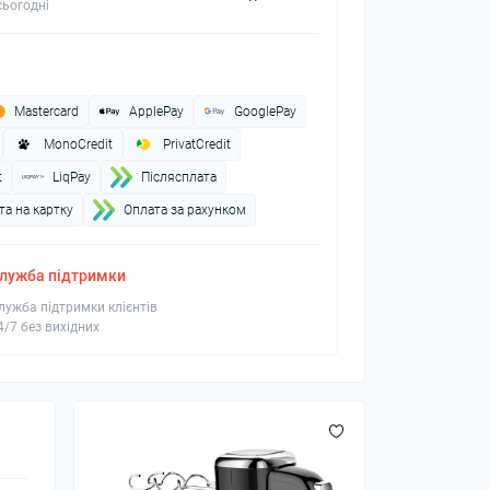
ьогодні
Mastercard
ApplePay
GooglePay
MonoCredit
PrivatCredit
t
LiqPay
Пiслясплата
а на картку
Оплата за рахунком
лужба підтримки
лужба підтримки клієнтів
4/7 без вихідних