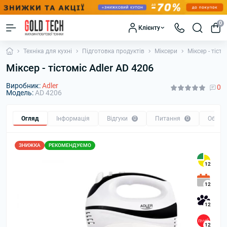
0
Клієнту
Техніка для кухні
Підготовка продуктів
Міксери
Міксер - тіст
Міксер - тістоміс Adler AD 4206
Виробник:
Adler
0
Модель:
AD 4206
Огляд
Інформація
Відгуки
0
Питання
0
Обмін
ЗНИЖКА
РЕКОМЕНДУЄМО
12
12
12
12