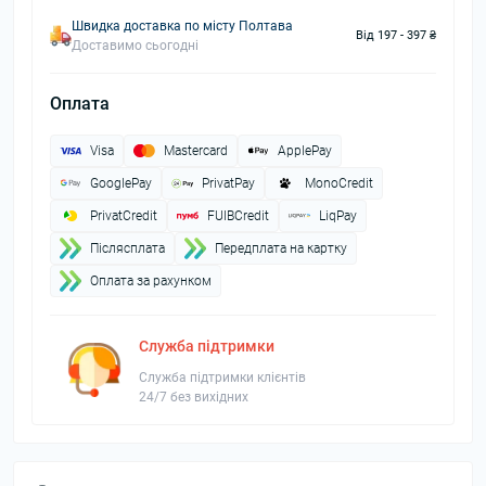
Швидка доставка по місту Полтава
Від 197 - 397 ₴
Доставимо сьогодні
Оплата
Visa
Mastercard
ApplePay
GooglePay
PrivatPay
MonoCredit
PrivatCredit
FUIBCredit
LiqPay
Пiслясплата
Передплата на картку
Оплата за рахунком
Служба підтримки
Служба підтримки клієнтів
24/7 без вихідних