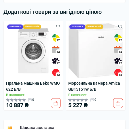
Додаткові товари за вигідною ціною
НОВИНКА
ВЖИВАНИЙ
НОВИНКА
ВЖИВАНИЙ
12
12
12
12
12
12
12
12
Пральна машина Beko WMO
Морозильна камера Amica
622 Б/В
GB15151W Б/В
В наявності
В наявності
0
0
10 887 ₴
5 227 ₴
Швидка доставка