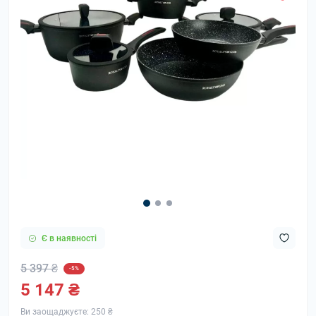
Є в наявності
5 397 ₴
-5%
5 147 ₴
Ви заощаджуєте:
250 ₴