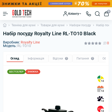
0
Клієнту
Техніка для кухні
Товари для кухні
Набори посуду
Набір посуд
Набір посуду Royalty Line RL-TO10 Black
Виробник:
Royalty Line
0
Модель:
RL-TO10
Огляд
Інформація
Відгуки
0
Питання
0
Обмін
БЕСТСЕЛЕР
ЗНИЖКА
12
12
12
12