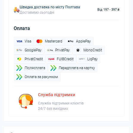
Швидка доставка по місту Полтава
Від 197 - 397 ₴
Доставимо сьогодні
Оплата
Visa
Mastercard
ApplePay
GooglePay
PrivatPay
MonoCredit
PrivatCredit
FUIBCredit
LiqPay
Пiслясплата
Передплата на картку
Оплата за рахунком
Служба підтримки
Служба підтримки клієнтів
24/7 без вихідних