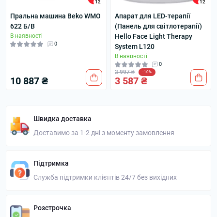
12
12
Пральна машина Beko WMO
Апарат для LED-терапії
622 Б/В
(Панель для світлотерапії)
В наявності
Hello Face Light Therapy
0
System L120
В наявності
0
3 997 ₴
-10%
10 887 ₴
3 587 ₴
Швидка доставка
Доставимо за 1-2 дні з моменту замовлення
Підтримка
Служба підтримки клієнтів 24/7 без вихідних
Розстрочка