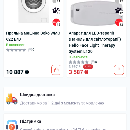
12
12
12
12
12
12
Пральна машина Beko WMO
Апарат для LED-терапії
622 Б/В
(Панель для світлотерапії)
В наявності
Hello Face Light Therapy
0
System L120
В наявності
0
3 997 ₴
-10%
10 887 ₴
3 587 ₴
Швидка доставка
Доставимо за 1-2 дні з моменту замовлення
Підтримка
Служба підтримки клієнтів 24/7 без вихідних