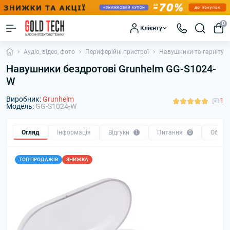
0
Клієнту
Аудіо, відео, фото
Периферійні пристрої
Навушники та гарнітур
Навушники бездротові Grunhelm GG-S1024-
W
Виробник:
Grunhelm
1
Модель:
GG-S1024-W
Огляд
Інформація
Відгуки
1
Питання
0
Обмін
ТОП ПРОДАЖІВ
ЗНИЖКА