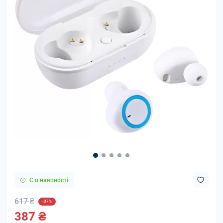
Є в наявності
617 ₴
-37%
387 ₴