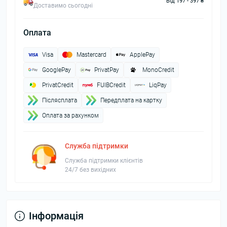
Від 197 - 397 ₴
Доставимо сьогодні
Оплата
Visa
Mastercard
ApplePay
GooglePay
PrivatPay
MonoCredit
PrivatCredit
FUIBCredit
LiqPay
Пiслясплата
Передплата на картку
Оплата за рахунком
Служба підтримки
Служба підтримки клієнтів
24/7 без вихідних
Інформація