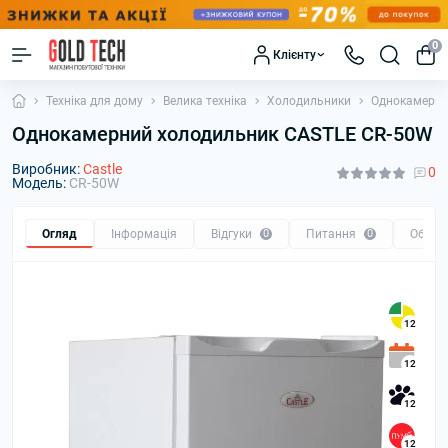
0
Клієнту
Техніка для дому
Велика техніка
Холодильники
Однокамерни
Однокамерний холодильник CASTLE CR-50W
Виробник:
Castle
0
Модель:
CR-50W
Огляд
Інформація
Відгуки
0
Питання
0
Обмін
12
12
12
12