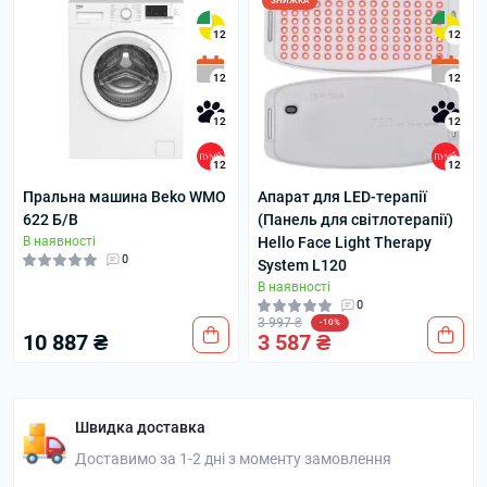
ЗНИЖКА
12
12
12
12
12
12
12
12
Пральна машина Beko WMO
Апарат для LED-терапії
622 Б/В
(Панель для світлотерапії)
В наявності
Hello Face Light Therapy
0
System L120
В наявності
0
3 997 ₴
-10%
10 887 ₴
3 587 ₴
Швидка доставка
Доставимо за 1-2 дні з моменту замовлення