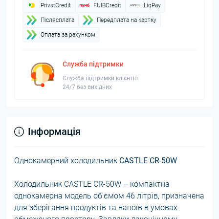
PrivatCredit
FUIBCredit
LiqPay
Пiслясплата
Передплата на картку
Оплата за рахунком
Служба підтримки
Служба підтримки клієнтів
24/7 без вихідних
Інформація
Однокамерний холодильник
CASTLE CR-50W
Холодильник CASTLE CR-50W – компактна
однокамерна модель об'ємом 46 літрів, призначена
для зберігання продуктів та напоїв в умовах