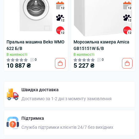
12
12
12
12
12
12
Пральна машина Beko WMO
Морозильна камера Amica
622 Б/В
GB15151W Б/В
В наявності
В наявності
0
0
10 887 ₴
5 227 ₴
Швидка доставка
Доставимо за 1-2 дні з моменту замовлення
Підтримка
Служба підтримки клієнтів 24/7 без вихідних