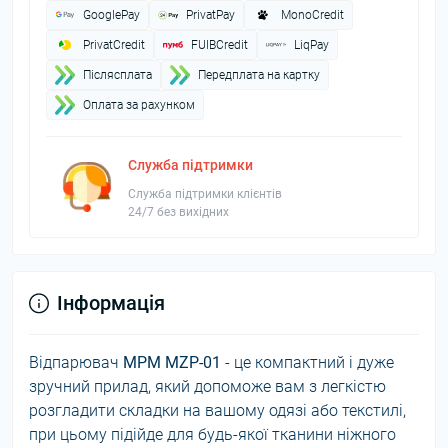
GooglePay
PrivatPay
MonoCredit
PrivatCredit
FUIBCredit
LiqPay
Пiслясплата
Передплата на картку
Оплата за рахунком
Служба підтримки
Служба підтримки клієнтів
24/7 без вихідних
Інформація
Відпарювач
MPM MZP-01
- це компактний і дуже
зручний прилад, який допоможе вам з легкістю
розгладити складки на вашому одязі або текстилі,
при цьому підійде для будь-якої тканини ніжного