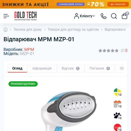
0
Клієнту
Техніка для дому
Товари для догляду за одягом
Відпарювачі
Відпарювач MPM MZP-01
Виробник:
MPM
0
Модель:
MZP-01
Огляд
Інформація
Відгуки
0
Питання
0
Обмін
РЕКОМЕНДУЄМО
12
12
12
12