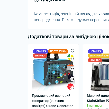
Комплектація, зовнішній вигляд та хар
попередження. Рекомендуємо перевіряти 
Додаткові товари за вигідною ціно
НОВИНКА
ПОПУЛЯРНИЙ
НОВИНКА
ЗНИЖКА
ВІТРИННИЙ ВАР
12
ЗНИЖКА
12
12
12
Промисловий озоновий
Миючий пилос
генератор (очисник
StainStriker 
повітря) Ozone Generator
В наявності