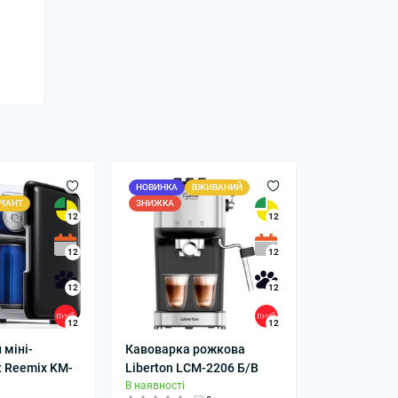
НОВИНКА
ВЖИВАНИЙ
РІАНТ
ЗНИЖКА
12
12
12
12
12
12
12
12
 міні-
Кавоварка рожкова
 Reemix KM-
Liberton LCM-2206 Б/В
В наявності