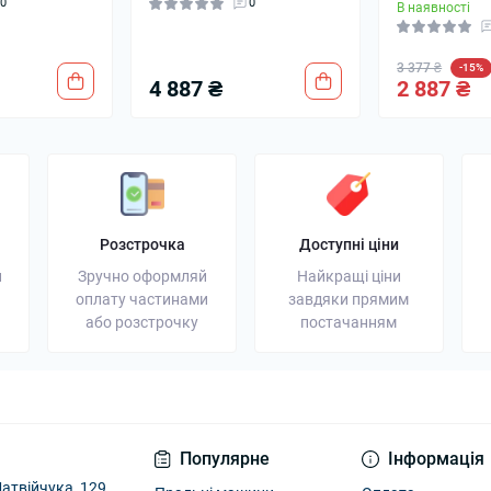
0
0
В наявності
3 377 ₴
-15%
4 887 ₴
2 887 ₴
Розстрочка
Доступні ціни
и
Зручно оформляй
Найкращі ціни
оплату частинами
завдяки прямим
або розстрочку
постачанням
Популярне
Інформація
атвійчука, 129