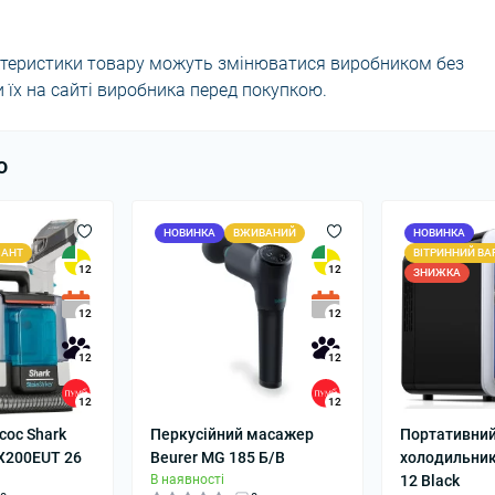
актеристики товару можуть змінюватися виробником без
їх на сайті виробника перед покупкою.
ю
НОВИНКА
ВЖИВАНИЙ
НОВИНКА
ІАНТ
ВІТРИННИЙ ВА
12
12
ЗНИЖКА
12
12
12
12
12
12
ос Shark
Перкусійний масажер
Портативний
PX200EUT 26
Beurer MG 185 Б/В
холодильник
В наявності
12 Black