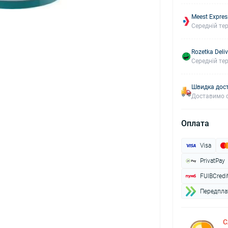
Meest Expres
Середній тер
Rozetka Deliv
Середній тер
Швидка дост
Доставимо с
Оплата
Visa
PrivatPay
FUIBCredi
Передплат
С