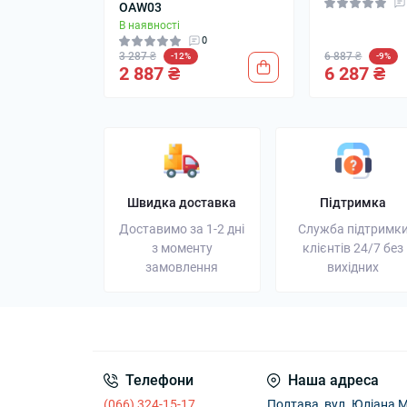
OAW03
В наявності
0
3 287 ₴
6 887 ₴
-12%
-9%
2 887 ₴
6 287 ₴
Швидка доставка
Підтримка
Доставимо за 1-2 дні
Служба підтримк
з моменту
клієнтів 24/7 без
замовлення
вихідних
Телефони
Наша адреса
(066) 324-15-17
Полтава, вул. Юліана М