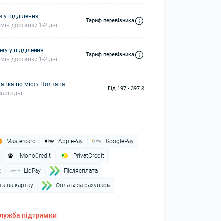
s у відділення
Тариф перевізника
мін доставки 1-2 дні
ery у відділення
Тариф перевізника
мін доставки 1-2 дні
авка по місту Полтава
Від 197 - 397 ₴
ьогодні
Mastercard
ApplePay
GooglePay
MonoCredit
PrivatCredit
t
LiqPay
Пiслясплата
а на картку
Оплата за рахунком
лужба підтримки