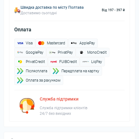
Швидка доставка по місту Полтава
Від 197 - 397 ₴
Доставимо сьогодні
Оплата
Visa
Mastercard
ApplePay
GooglePay
PrivatPay
MonoCredit
PrivatCredit
FUIBCredit
LiqPay
Пiслясплата
Передплата на картку
Оплата за рахунком
Служба підтримки
Служба підтримки клієнтів
24/7 без вихідних