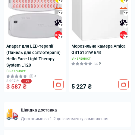
12
12
12
12
12
12
12
12
Апарат для LED-терапії
Морозильна камера Amica
(Панель для світлотерапії)
GB15151W Б/В
Hello Face Light Therapy
В наявності
0
System L120
В наявності
0
3 997 ₴
-10%
3 587 ₴
5 227 ₴
Швидка доставка
Доставимо за 1-2 дні з моменту замовлення