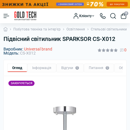
0
Клієнту
Побутова техніка та інтер'єр
Освітлення
Стельові світильники
Підвісний світильник SPARKSOR CS-X012
Виробник:
Universal brand
0
Модель:
CS-X012
Огляд
Інформація
Відгуки
0
Питання
0
Обмін
ЗАКІНЧУЄТЬСЯ