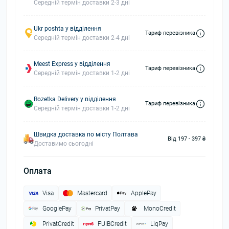
Середній термін доставки 2-3 дні
Ukr poshta у відділення
Тариф перевізника
Середній термін доставки 2-4 дні
Meest Express у відділення
Тариф перевізника
Середній термін доставки 1-2 дні
Rozetka Delivery у відділення
Тариф перевізника
Середній термін доставки 1-2 дні
Швидка доставка по місту Полтава
Від 197 - 397 ₴
Доставимо сьогодні
Оплата
Visa
Mastercard
ApplePay
GooglePay
PrivatPay
MonoCredit
PrivatCredit
FUIBCredit
LiqPay