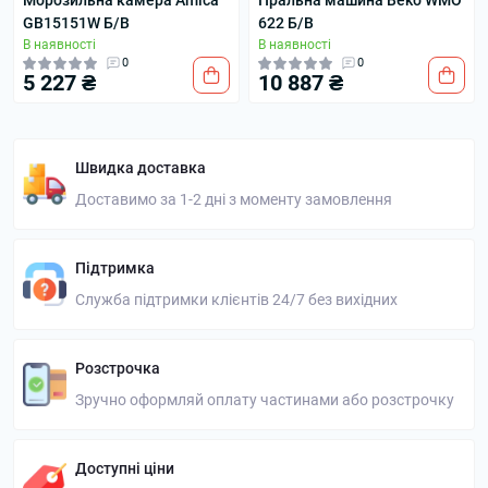
Морозильна камера Amica
Пральна машина Beko WMO
GB15151W Б/В
622 Б/В
В наявності
В наявності
0
0
5 227 ₴
10 887 ₴
Швидка доставка
Доставимо за 1-2 дні з моменту замовлення
Підтримка
Служба підтримки клієнтів 24/7 без вихідних
Розстрочка
Зручно оформляй оплату частинами або розстрочку
Доступні ціни