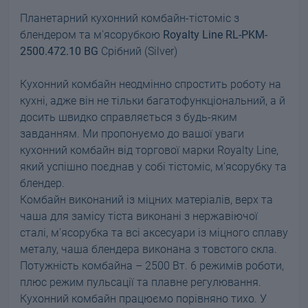
Планетарний кухонний комбайн-тістоміс з
блендером та м'ясорубкою
Royalty Line RL-PKM-
2500.472.10 BG
Срібний (Silver)
Кухонний комбайн неодмінно спростить роботу на
кухні, адже він не тільки багатофункціональний, а й
досить швидко справляється з будь-яким
завданням. Ми пропонуємо до вашої уваги
кухонний комбайн від торгової марки Royalty Line,
який успішно поєднав у собі тістоміс, м'ясорубку та
блендер.
Комбайн виконаний із міцних матеріалів, верх та
чаша для замісу тіста виконані з нержавіючої
сталі, м'ясорубка та всі аксесуари із міцного сплаву
металу, чаша блендера виконана з товстого скла.
Потужність комбайна – 2500 Вт. 6 режимів роботи,
плюс режим пульсації та плавне регулювання.
Кухонний комбайн працюємо порівняно тихо. У