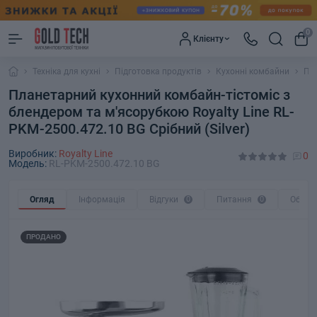
0
Клієнту
Техніка для кухні
Підготовка продуктів
Кухонні комбайни
Пла
Планетарний кухонний комбайн-тістоміс з
блендером та м'ясорубкою Royalty Line RL-
PKM-2500.472.10 BG Срібний (Silver)
Виробник:
Royalty Line
0
Модель:
RL-PKM-2500.472.10 BG
Огляд
Інформація
Відгуки
0
Питання
0
Обмін
ПРОДАНО