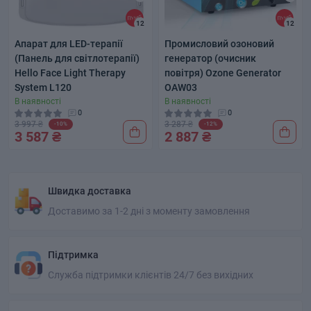
12
12
Апарат для LED-терапії
Промисловий озоновий
(Панель для світлотерапії)
генератор (очисник
Hello Face Light Therapy
повітря) Ozone Generator
System L120
OAW03
В наявності
В наявності
0
0
3 997 ₴
3 287 ₴
-10%
-12%
3 587 ₴
2 887 ₴
Швидка доставка
Доставимо за 1-2 дні з моменту замовлення
Підтримка
Служба підтримки клієнтів 24/7 без вихідних