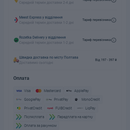
Середній термін доставки 2-4 дні
Meest Express у відділення
Тариф перевізника
Середній термін доставки 1-2 дні
Rozetka Delivery у відділення
Тариф перевізника
Середній термін доставки 1-2 дні
Швидка доставка по місту Полтава
Від 197 - 397 ₴
Доставимо сьогодні
Оплата
Visa
Mastercard
ApplePay
GooglePay
PrivatPay
MonoCredit
PrivatCredit
FUIBCredit
LiqPay
Пiслясплата
Передплата на картку
Оплата за рахунком