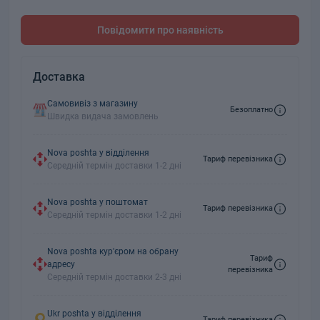
Повідомити про наявність
Доставка
Самовивіз з магазину
Безоплатно
Швидка видача замовлень
Nova poshta у відділення
Тариф перевізника
Середній термін доставки 1-2 дні
Nova poshta у поштомат
Тариф перевізника
Середній термін доставки 1-2 дні
Nova poshta кур'єром на обрану
Тариф
адресу
перевізника
Середній термін доставки 2-3 дні
Ukr poshta у відділення
Тариф перевізника