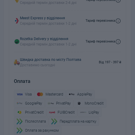
Середній термін доставки 2-4 дні
Meest Express у відділення
Тариф перевізника
Середній термін доставки 1-2 дні
Rozetka Delivery у відділення
Тариф перевізника
Середній термін доставки 1-2 дні
Швидка доставка по місту Полтава
Від 197 - 397 ₴
Доставимо сьогодні
Оплата
Visa
Mastercard
ApplePay
GooglePay
PrivatPay
MonoCredit
PrivatCredit
FUIBCredit
LiqPay
Пiслясплата
Передплата на картку
Оплата за рахунком