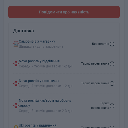
Повідомити про наявність
Доставка
Самовивіз з магазину
Безоплатно
Швидка видача замовлень
Nova poshta у відділення
Тариф перевізника
Середній термін доставки 1-2 дні
Nova poshta у поштомат
Тариф перевізника
Середній термін доставки 1-2 дні
Nova poshta кур'єром на обрану
Тариф
адресу
перевізника
Середній термін доставки 2-3 дні
Ukr poshta у відділення
Тариф перевізника