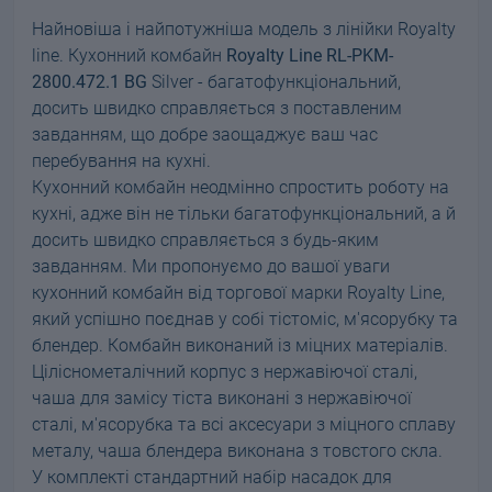
Найновіша і найпотужніша модель з лінійки Royalty
line. Кухонний комбайн
Royalty Line RL-PKM-
2800.472.1 BG
Silver - багатофункціональний,
досить швидко справляється з поставленим
завданням, що добре заощаджує ваш час
перебування на кухні.
Кухонний комбайн неодмінно спростить роботу на
кухні, адже він не тільки багатофункціональний, а й
досить швидко справляється з будь-яким
завданням. Ми пропонуємо до вашої уваги
кухонний комбайн від торгової марки Royalty Line,
який успішно поєднав у собі тістоміс, м'ясорубку та
блендер. Комбайн виконаний із міцних матеріалів.
Ціліснометалічний корпус з нержавіючої сталі,
чаша для замісу тіста виконані з нержавіючої
сталі, м'ясорубка та всі аксесуари з міцного сплаву
металу, чаша блендера виконана з товстого скла.
У комплекті стандартний набір насадок для