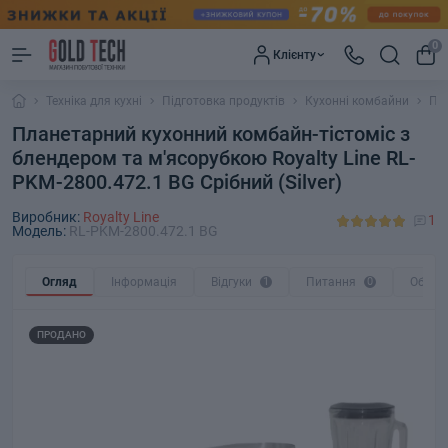
0
Клієнту
Техніка для кухні
Підготовка продуктів
Кухонні комбайни
Пла
Планетарний кухонний комбайн-тістоміс з
блендером та м'ясорубкою Royalty Line RL-
PKM-2800.472.1 BG Срібний (Silver)
Виробник:
Royalty Line
1
Модель:
RL-PKM-2800.472.1 BG
Огляд
Інформація
Відгуки
1
Питання
0
Обмін
ПРОДАНО