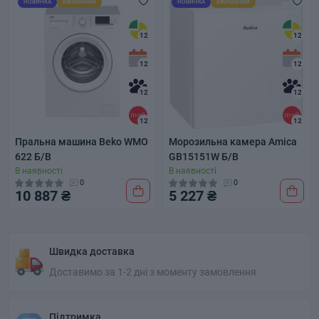
НОВИНКА
ВЖИВАНИЙ
НОВИНКА
ВЖИВАНИЙ
12
12
12
12
12
12
12
12
Пральна машина Beko WMO
Морозильна камера Amica
622 Б/В
GB15151W Б/В
В наявності
В наявності
0
0
10 887 ₴
5 227 ₴
Швидка доставка
Доставимо за 1-2 дні з моменту замовлення
Підтримка