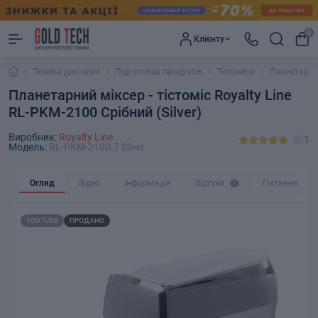
0
Клієнту
Техніка для кухні
Підготовка продуктів
Тістоміси
Планетарний 
Планетарний міксер - тістоміс Royalty Line
RL-PKM-2100 Срібний (Silver)
Виробник:
Royalty Line
1
Модель:
RL-PKM-2100.7 Silver
Огляд
Відео
Інформація
Відгуки
1
Питання
0
YOUTUBE
ПРОДАНО