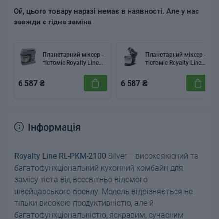
Ой, цього товару наразі немає в наявності. Але у нас
завжди є гідна заміна
Планетарний міксер -
Планетарний міксер -
тістоміс Royalty Line
тістоміс Royalty Line
RL-PKM-2100 Сірий
RL-PKM-2100 Чорний
(Grey)
(Black)
6 587 ₴
6 587 ₴
Інформація
Royalty Line RL-PKM-2100
Silver – високоякісний та
багатофункціональний кухонний комбайн для
замісу тіста від всесвітньо відомого
швейцарського бренду. Модель відрізняється не
тільки високою продуктивністю, але й
багатофункціональністю, яскравим, сучасним