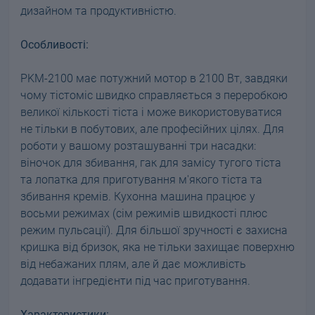
дизайном та продуктивністю.
Особливості:
PKM-2100 має потужний мотор в 2100 Вт, завдяки
чому тістоміс швидко справляється з переробкою
великої кількості тіста і може використовуватися
не тільки в побутових, але професійних цілях. Для
роботи у вашому розташуванні три насадки:
віночок для збивання, гак для замісу тугого тіста
та лопатка для приготування м'якого тіста та
збивання кремів. Кухонна машина працює у
восьми режимах (сім режимів швидкості плюс
режим пульсації). Для більшої зручності є захисна
кришка від бризок, яка не тільки захищає поверхню
від небажаних плям, але й дає можливість
додавати інгредієнти під час приготування.
Характеристики: