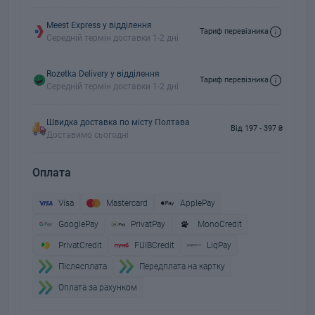
Meest Express у відділення
Тариф перевізника
Середній термін доставки 1-2 дні
Rozetka Delivery у відділення
Тариф перевізника
Середній термін доставки 1-2 дні
Швидка доставка по місту Полтава
Від 197 - 397 ₴
Доставимо сьогодні
Оплата
Visa
Mastercard
ApplePay
GooglePay
PrivatPay
MonoCredit
PrivatCredit
FUIBCredit
LiqPay
Пiслясплата
Передплата на картку
Оплата за рахунком