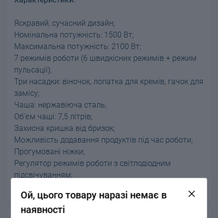
Яскравий, сучасний дизайн;
Номінальна потужність: 1500 Вт;
Максимальна потужність: 2100 Вт;
7 режимів роботи (6 швидкісних режимів + режим
пульсації);
Три насадки: віночок, лопатка для кремів, гачок для
замісу;
Чаша: нержавіюча сталь;
Об'єм чаші: 7,5 літрів;
Захисна кришка від бризок;
Можливість додавання продуктів під час роботи;
Прогумовані ніжки;
Регулятор режимів роботи з світлодіодним
підсвічуванням;
Колір: сріблястий.
Ой, цього товару наразі немає в
наявності