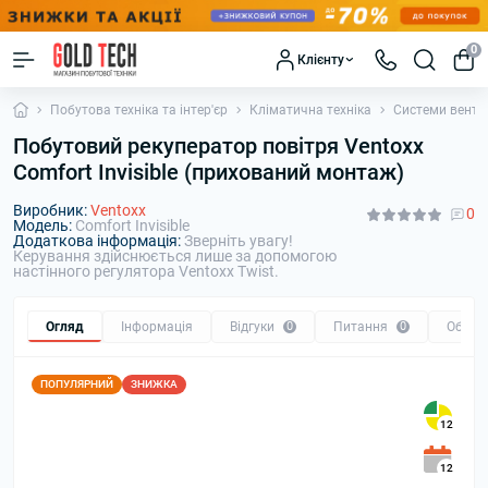
0
Клієнту
Побутова техніка та інтер'єр
Кліматична техніка
Системи венти
Побутовий рекуператор повітря Ventoxx
Comfort Invisible (прихований монтаж)
Виробник:
Ventoxx
0
Модель:
Comfort Invisible
Додаткова інформація:
Зверніть увагу!
Керування здійснюється лише за допомогою
настінного регулятора Ventoxx Twist.
Огляд
Інформація
Відгуки
0
Питання
0
Обмін
ПОПУЛЯРНИЙ
ЗНИЖКА
12
12