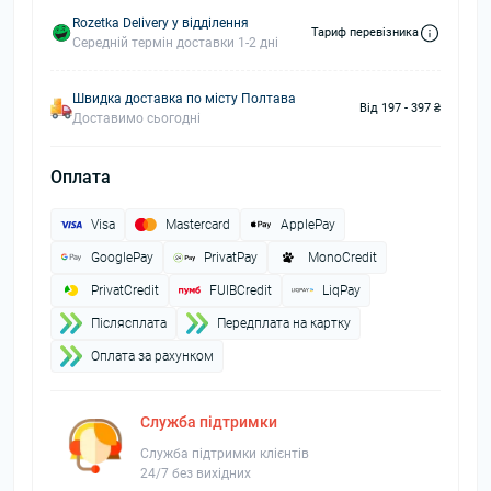
Rozetka Delivery у відділення
Тариф перевізника
Середній термін доставки 1-2 дні
Швидка доставка по місту Полтава
Від 197 - 397 ₴
Доставимо сьогодні
Оплата
Visa
Mastercard
ApplePay
GooglePay
PrivatPay
MonoCredit
PrivatCredit
FUIBCredit
LiqPay
Пiслясплата
Передплата на картку
Оплата за рахунком
Служба підтримки
Служба підтримки клієнтів
24/7 без вихідних