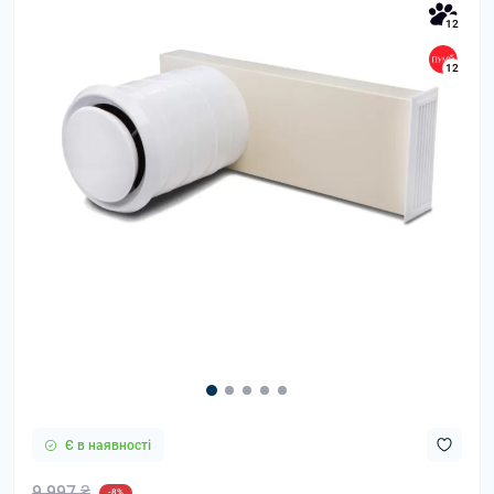
12
12
Є в наявності
9 997 ₴
-8%