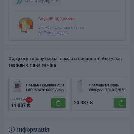
Оплата за рахунком
Служба підтримки
Служба підтримки клієнтів
24/7 без вихідних
Ой, цього товару наразі немає в наявності. Але у нас
завжди є гідна заміна
Пральна машина AEG
Пральна машина
L6FB50478 6000 Series
Whirlpool TDLR 7252BS
Lavamat White Б/В
EU
12 777 ₴
-7%
20 387 ₴
11 887 ₴
Інформація