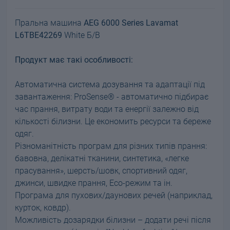
Пральна машина
AEG 6000 Series Lavamat
L6TBE42269
White Б/В
Продукт має такі особливості:
Автоматична система дозування та адаптації під
завантаження: ProSense® - автоматично підбирає
час прання, витрату води та енергії залежно від
кількості білизни. Це економить ресурси та береже
одяг.
Різноманітність програм для різних типів прання:
бавовна, делікатні тканини, синтетика, «легке
прасування», шерсть/шовк, спортивний одяг,
джинси, швидке прання, Eco-режим та ін.
Програма для пухових/даунових речей (наприклад,
курток, ковдр).
Можливість дозарядки білизни – додати речі після