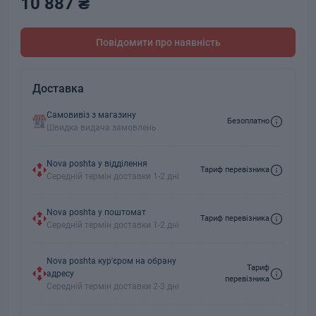
10 887 ₴
Повідомити про наявність
Доставка
Самовивіз з магазину
Безоплатно
Швидка видача замовлень
Nova poshta у відділення
Тариф перевізника
Середній термін доставки 1-2 дні
Nova poshta у поштомат
Тариф перевізника
Середній термін доставки 1-2 дні
Nova poshta кур'єром на обрану
Тариф
адресу
перевізника
Середній термін доставки 2-3 дні