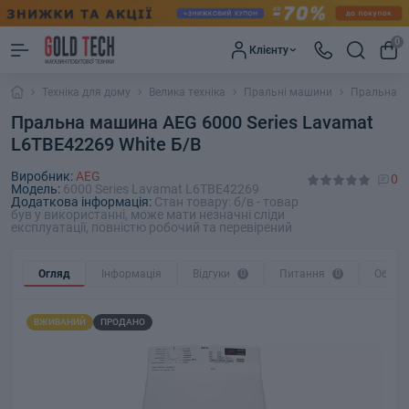
0
Клієнту
Техніка для дому
Велика техніка
Пральні машини
Пральна ма
Пральна машина AEG 6000 Series Lavamat
L6TBE42269 White Б/В
Виробник:
AEG
0
Модель:
6000 Series Lavamat L6TBE42269
Додаткова інформація:
Стан товару: б/в - товар
був у використанні, може мати незначні сліди
експлуатації, повністю робочий та перевірений
Огляд
Інформація
Відгуки
0
Питання
0
Обмін
ВЖИВАНИЙ
ПРОДАНО