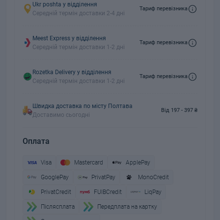
Ukr poshta у відділення
Тариф перевізника
Середній термін доставки 2-4 дні
Meest Express у відділення
Тариф перевізника
Середній термін доставки 1-2 дні
Rozetka Delivery у відділення
Тариф перевізника
Середній термін доставки 1-2 дні
Швидка доставка по місту Полтава
Від 197 - 397 ₴
Доставимо сьогодні
Оплата
Visa
Mastercard
ApplePay
GooglePay
PrivatPay
MonoCredit
PrivatCredit
FUIBCredit
LiqPay
Пiслясплата
Передплата на картку