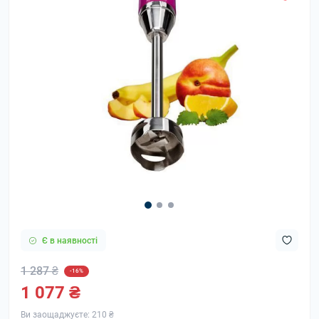
Є в наявності
1 287 ₴
-16%
1 077 ₴
Ви заощаджуєте:
210 ₴