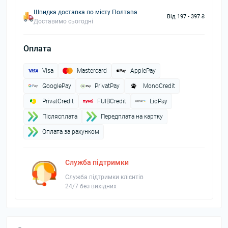
Швидка доставка по місту Полтава
Від 197 - 397 ₴
Доставимо сьогодні
Оплата
Visa
Mastercard
ApplePay
GooglePay
PrivatPay
MonoCredit
PrivatCredit
FUIBCredit
LiqPay
Пiслясплата
Передплата на картку
Оплата за рахунком
Служба підтримки
Служба підтримки клієнтів
24/7 без вихідних