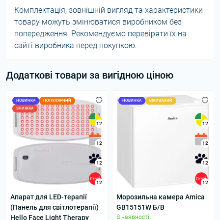
Комплектація, зовнішній вигляд та характеристики
товару можуть змінюватися виробником без
попередження. Рекомендуємо перевіряти їх на
сайті виробника перед покупкою.
Додаткові товари за вигідною ціною
НОВИНКА
ПОПУЛЯРНИЙ
НОВИНКА
ВЖИВАНИЙ
ЗНИЖКА
12
12
12
12
12
12
12
12
Апарат для LED-терапії
Морозильна камера Amica
(Панель для світлотерапії)
GB15151W Б/В
Hello Face Light Therapy
В наявності