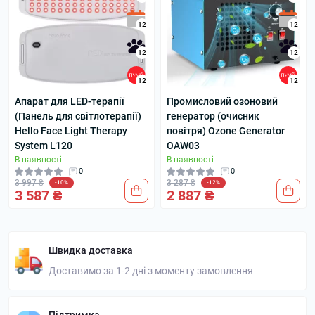
12
12
12
12
12
12
Апарат для LED-терапії
Промисловий озоновий
(Панель для світлотерапії)
генератор (очисник
Hello Face Light Therapy
повітря) Ozone Generator
System L120
OAW03
В наявності
В наявності
0
0
3 997 ₴
3 287 ₴
-10%
-12%
3 587 ₴
2 887 ₴
Швидка доставка
Доставимо за 1-2 дні з моменту замовлення