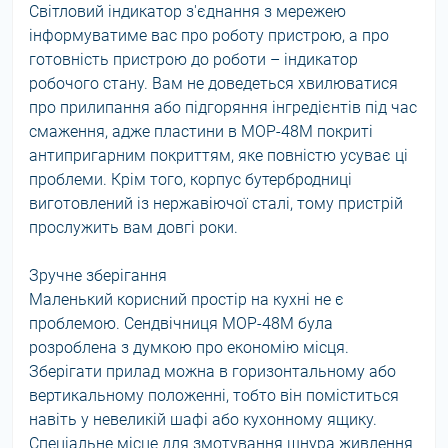
Світловий індикатор з'єднання з мережею
інформуватиме вас про роботу пристрою, а про
готовність пристрою до роботи – індикатор
робочого стану. Вам не доведеться хвилюватися
про прилипання або підгоряння інгредієнтів під час
смаження, адже пластини в МОР-48М покриті
антипригарним покриттям, яке повністю усуває ці
проблеми. Крім того, корпус бутербродниці
виготовлений із нержавіючої сталі, тому пристрій
прослужить вам довгі роки.
Зручне зберігання
Маленький корисний простір на кухні не є
проблемою. Сендвічниця MOP-48M була
розроблена з думкою про економію місця.
Зберігати прилад можна в горизонтальному або
вертикальному положенні, тобто він поміститься
навіть у невеликій шафі або кухонному ящику.
Спеціальне місце для змотування шнура живлення