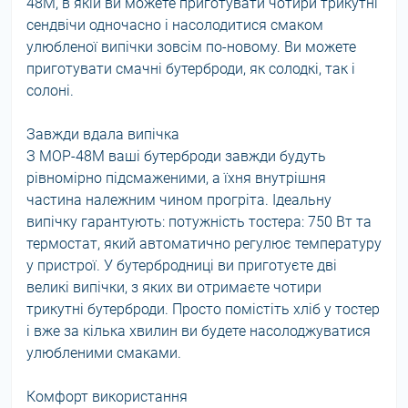
48M, в якій ви можете приготувати чотири трикутні
сендвічи одночасно і насолодитися смаком
улюбленої випічки зовсім по-новому. Ви можете
приготувати смачні бутерброди, як солодкі, так і
солоні.
Завжди вдала випічка
З MOP-48M ваші бутерброди завжди будуть
рівномірно підсмаженими, а їхня внутрішня
частина належним чином прогріта. Ідеальну
випічку гарантують: потужність тостера: 750 Вт та
термостат, який автоматично регулює температуру
у пристрої. У бутербродниці ви приготуєте дві
великі випічки, з яких ви отримаєте чотири
трикутні бутерброди. Просто помістіть хліб у тостер
і вже за кілька хвилин ви будете насолоджуватися
улюбленими смаками.
Комфорт використання