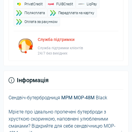
PrivatCredit
FUIBCredit
LiqPay
Пiслясплата
Передплата на картку
Оплата за рахунком
Служба підтримки
Служба підтримки клієнтів
24/7 без вихідних
Інформація
Сендвіч-бутербродниця
MPM MOP-48M
Black
Мрієте про ідеально пропечені бутерброди з
хрусткою скоринкою, наповнені улюбленими
смаками? Відкрийте для себе сендвічницю MOP-