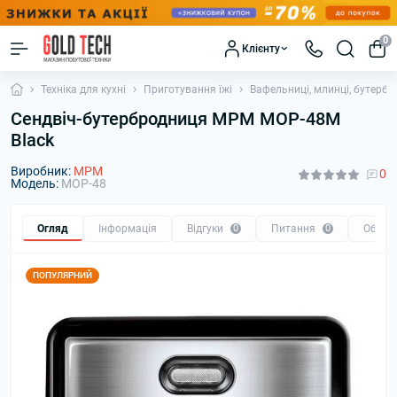
0
Клієнту
Техніка для кухні
Приготування їжі
Вафельниці, млинці, бутербр
Сендвіч-бутербродниця MPM MOP-48M
Black
Виробник:
MPM
0
Модель:
MOP-48
Огляд
Інформація
Відгуки
0
Питання
0
Обмін
ПОПУЛЯРНИЙ