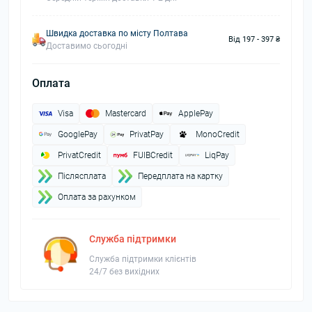
Швидка доставка по місту Полтава
Від 197 - 397 ₴
Доставимо сьогодні
Оплата
Visa
Mastercard
ApplePay
GooglePay
PrivatPay
MonoCredit
PrivatCredit
FUIBCredit
LiqPay
Пiслясплата
Передплата на картку
Оплата за рахунком
Служба підтримки
Служба підтримки клієнтів
24/7 без вихідних