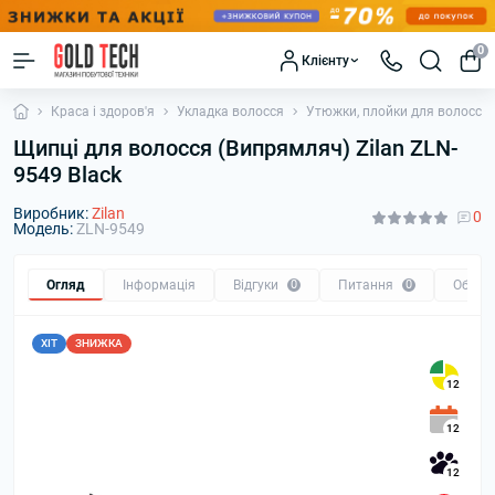
0
Клієнту
Краса і здоров'я
Укладка волосся
Утюжки, плойки для волосся
Щипці для волосся (Випрямляч) Zilan ZLN-
9549 Black
Виробник:
Zilan
0
Модель:
ZLN-9549
Огляд
Інформація
Відгуки
0
Питання
0
Обмін
ХІТ
ЗНИЖКА
12
12
12