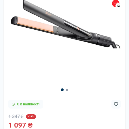
12
Є в наявності
1 347 ₴
-19%
1 097 ₴