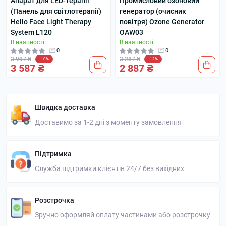
Апарат для LED-терапії
Промисловий озоновий
(Панель для світлотерапії)
генератор (очисник
Hello Face Light Therapy
повітря) Ozone Generator
System L120
OAW03
В наявності
В наявності
0
0
3 997 ₴
3 287 ₴
-10%
-12%
3 587 ₴
2 887 ₴
Швидка доставка
Доставимо за 1-2 дні з моменту замовлення
Підтримка
Служба підтримки клієнтів 24/7 без вихідних
Розстрочка
Зручно оформляй оплату частинами або розстрочку