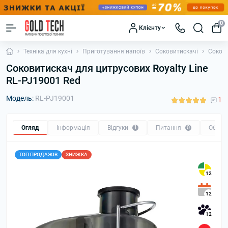
0
Клієнту
Техніка для кухні
Приготування напоїв
Соковитискачі
Сокови
Соковитискач для цитрусових Royalty Line
RL-PJ19001 Red
Модель:
RL-PJ19001
1
Огляд
Інформація
Відгуки
1
Питання
0
Обмін
ТОП ПРОДАЖІВ
ЗНИЖКА
12
12
12