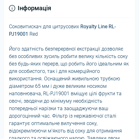
Інформація
Соковитискач для цитрусових
Royalty Line RL-
PJ19001
Red
Його здатність безперервної екстракції дозволяє
без особливих зусиль робити велику кількість соку
без будь-яких перерв, що робить його ідеальним як
для особистого, так і для комерційного
використання. Оснащений живильною трубкою
діаметром 65 мм і дуже великим носиком
наповнювача, RL-PJ19001 вміщує цілі фрукти та
овочі, зводячи до мінімуму необхідність
попередньої нарізки та заощаджуючи ваш
дорогоцінний час. Фільтр із нержавіючої сталі
гарантує оптимальне вилучення соку,
відокремлюючи м'якоть від соку для отримання
гладкого та освіжаючого напою. Завдяки двом