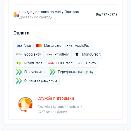
Швидка доставка по місту Полтава
Від 197 - 397 ₴
Доставимо сьогодні
Оплата
Visa
Mastercard
ApplePay
GooglePay
PrivatPay
MonoCredit
PrivatCredit
FUIBCredit
LiqPay
Пiслясплата
Передплата на картку
Оплата за рахунком
Служба підтримки
Служба підтримки клієнтів
24/7 без вихідних