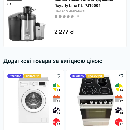
Royalty Line RL-PJ19001
Немає в наявності
0
2 277 ₴
Додаткові товари за вигідною ціною
НОВИНКА
ВЖИВАНИЙ
НОВИНКА
ВЖИВАНИЙ
12
12
12
12
12
12
12
12