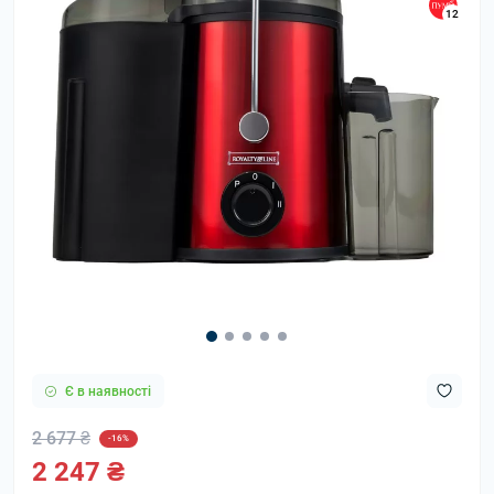
12
Є в наявності
2 677 ₴
-16%
2 247 ₴