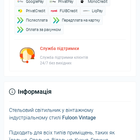
GooglePay
PrivatPay
MonoCredit
PrivatCredit
FUIBCredit
LiqPay
Пiслясплата
Передплата на картку
Оплата за рахунком
Служба підтримки
Служба підтримки клієнтів
24/7 без вихідних
Інформація
Стельовий світильник у вінтажному
індустріальному стилі
Fuloon Vintage
Підходить для всіх типів приміщень, таких як