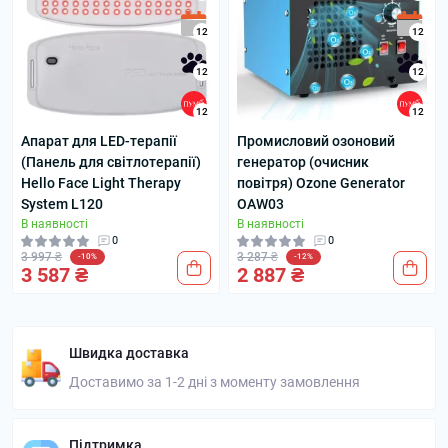
12
12
12
12
12
12
Апарат для LED-терапії
Промисловий озоновий
(Панель для світлотерапії)
генератор (очисник
Hello Face Light Therapy
повітря) Ozone Generator
System L120
OAW03
В наявності
В наявності
0
0
3 997 ₴
3 287 ₴
-10%
-12%
3 587 ₴
2 887 ₴
Швидка доставка
Доставимо за 1-2 дні з моменту замовлення
Підтримка