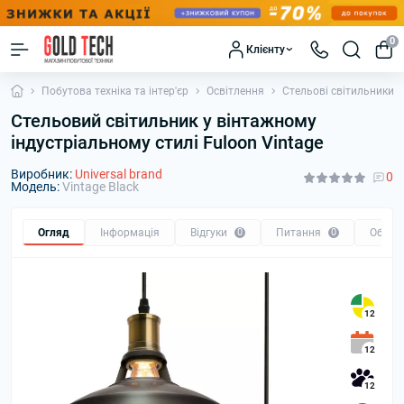
0
Клієнту
Побутова техніка та інтер'єр
Освітлення
Стельові світильники
Стельовий світильник у вінтажному
індустріальному стилі Fuloon Vintage
Виробник:
Universal brand
0
Модель:
Vintage Black
Огляд
Інформація
Відгуки
0
Питання
0
Обмін
12
12
12