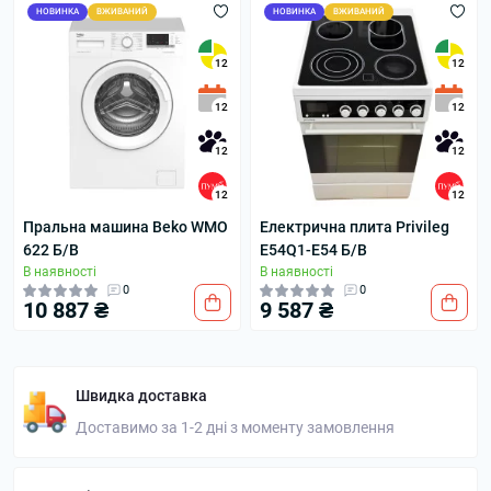
НОВИНКА
ВЖИВАНИЙ
НОВИНКА
ВЖИВАНИЙ
12
12
12
12
12
12
12
12
Пральна машина Beko WMO
Електрична плита Privileg
622 Б/В
E54Q1-E54 Б/В
В наявності
В наявності
0
0
10 887 ₴
9 587 ₴
Швидка доставка
Доставимо за 1-2 дні з моменту замовлення