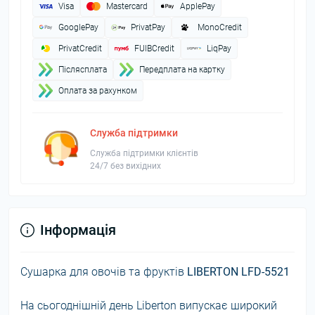
Visa
Mastercard
ApplePay
GooglePay
PrivatPay
MonoCredit
PrivatCredit
FUIBCredit
LiqPay
Пiслясплата
Передплата на картку
Оплата за рахунком
Служба підтримки
Служба підтримки клієнтів
24/7 без вихідних
Інформація
Сушарка для овочів та фруктів
LIBERTON LFD-5521
На сьогоднішній день Liberton випускає широкий