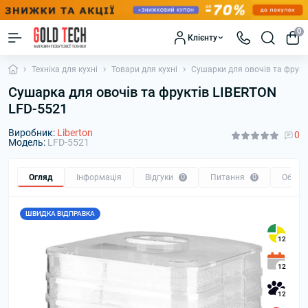
0
Клієнту
Техніка для кухні
Товари для кухні
Сушарки для овочів та фрукт
Сушарка для овочів та фруктів LIBERTON
LFD-5521
Виробник:
Liberton
0
Модель:
LFD-5521
Огляд
Інформація
Відгуки
0
Питання
0
Обмін
ШВИДКА ВІДПРАВКА
12
12
12