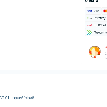
Оплата
Visa
PrivatPay
FUIBCredi
Передплат
С
С
2
ЕСП-01
чорний/сірий