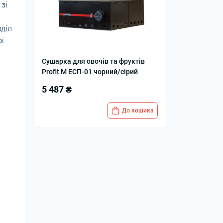
зі
діл
ої
Сушарка для овочів та фруктів
Profit M ЕСП-01 чорний/сірий
5 487 ₴
До кошика