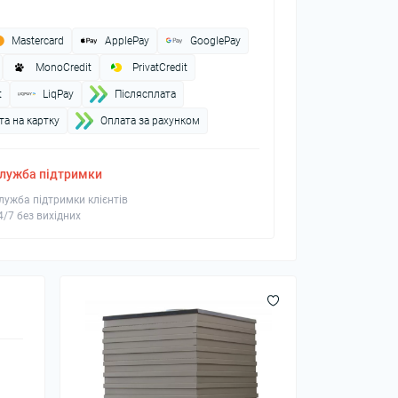
Mastercard
ApplePay
GooglePay
MonoCredit
PrivatCredit
t
LiqPay
Пiслясплата
а на картку
Оплата за рахунком
лужба підтримки
лужба підтримки клієнтів
4/7 без вихідних