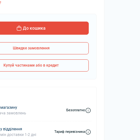
?
колонки
Мікрофони
До кошика
 колонки
Швидке замовлення
Купуй частинами або в кредит
 магазину
Безоплатно
ача замовлень
у відділення
Тариф перевізника
мін доставки 1-2 дні