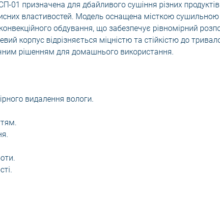
ЕСП-01 призначена для дбайливого сушіння різних продуктів 
рисних властивостей. Модель оснащена місткою сушильною
конвекційного обдування, що забезпечує рівномірний розпо
евий корпус відрізняється міцністю та стійкістю до тривал
тичним рішенням для домашнього використання.
ірного видалення вологи.
ттям.
ня.
оти.
сті.