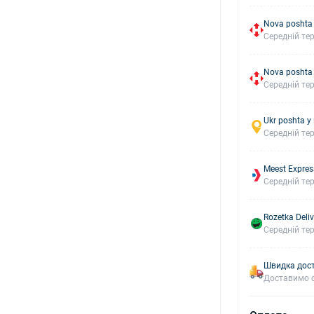
Nova poshta
Середній тер
Nova poshta
Середній тер
Ukr poshta у
Середній тер
Meest Expres
Середній тер
Rozetka Deliv
Середній тер
Швидка дост
Доставимо с