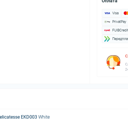
Оплата
Visa
PrivatPay
FUIBCredi
Передплат
С
С
2
elicatesse EKD003
White