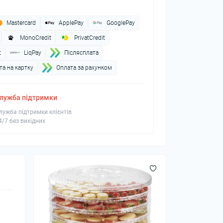
Mastercard
ApplePay
GooglePay
MonoCredit
PrivatCredit
t
LiqPay
Пiслясплата
а на картку
Оплата за рахунком
лужба підтримки
лужба підтримки клієнтів
4/7 без вихідних