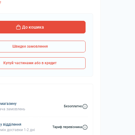
?
колонки
Мікрофони
До кошика
 колонки
Швидке замовлення
Купуй частинами або в кредит
 магазину
Безоплатно
ача замовлень
у відділення
Тариф перевізника
мін доставки 1-2 дні