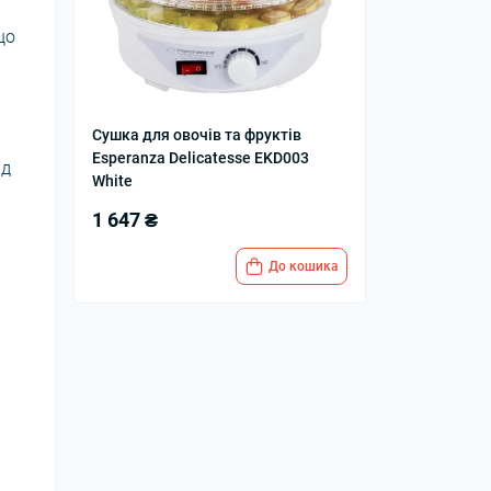
що
Сушка для овочів та фруктів
Esperanza Delicatesse EKD003
ід
White
1 647 ₴
До кошика