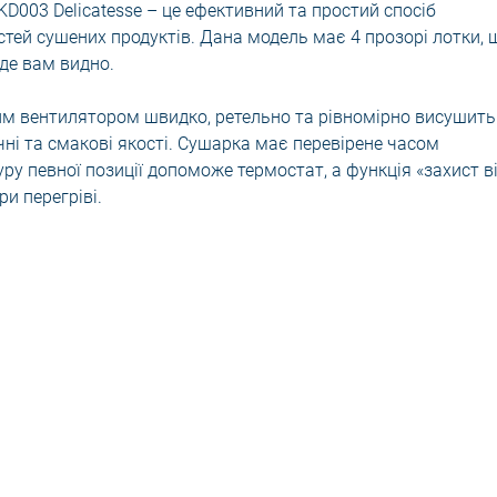
KD003 Delicatesse – це ефективний та простий спосіб
тей сушених продуктів. Дана модель має 4 прозорі лотки, 
де вам видно.
им вентилятором швидко, ретельно та рівномірно висушить
чні та смакові якості. Сушарка має перевірене часом
у певної позиції допоможе термостат, а функція «захист в
и перегріві.