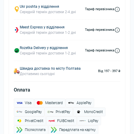
Ukr poshta у відділення
Тариф перевізника
Середній термін доставки 2-4 дні
Meest Express у відділення
Тариф перевізника
Середній термін доставки 1-2 дні
Rozetka Delivery у відділення
Тариф перевізника
Середній термін доставки 1-2 дні
Швидка доставка по місту Полтава
Від 197 - 397 ₴
Доставимо сьогодні
Оплата
Visa
Mastercard
ApplePay
GooglePay
PrivatPay
MonoCredit
PrivatCredit
FUIBCredit
LiqPay
Пiслясплата
Передплата на картку