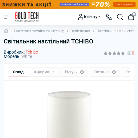
0
Клієнту
Побутова техніка та інтер'єр
Освітлення
Настільні лампи, світи
Світильник настільний TCHIBO
Виробник:
Tchibo
0
Модель:
White
Огляд
Інформація
Відгуки
0
Питання
0
Обмін