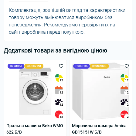
Комплектація, зовнішній вигляд та характеристики
товару можуть змінюватися виробником без
попередження. Рекомендуємо перевіряти їх на
сайті виробника перед покупкою.
Додаткові товари за вигідною ціною
НОВИНКА
ВЖИВАНИЙ
НОВИНКА
ВЖИВАНИЙ
12
12
12
12
12
12
12
12
Пральна машина Beko WMO
Морозильна камера Amica
622 Б/В
GB15151W Б/В