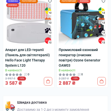
НОВИНКА
ПОПУЛЯРНИЙ
ПОПУЛЯРНИЙ
ЗНИЖКА
ЗНИЖКА
12
12
12
12
12
12
12
12
Апарат для LED-терапії
Промисловий озоновий
(Панель для світлотерапії)
генератор (очисник
Hello Face Light Therapy
повітря) Ozone Generator
System L120
OAW03
В наявності
В наявності
0
0
3 997 ₴
3 287 ₴
-10%
-12%
3 587 ₴
2 887 ₴
Швидка доставка
Доставимо за 1-2 дні з моменту замовлення