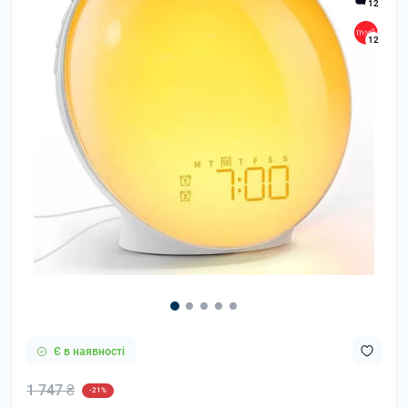
12
12
Є в наявності
1 747 ₴
-21%