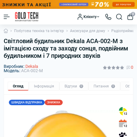
0
Клієнту
Побутова техніка та інтер'єр
Аксесуари для дому
Радіоприймачі
Світловий будильник Dekala ACA-002-M з
імітацією сходу та заходу сонця, подвійним
будильником і 7 ​​природних звуків
Виробник:
Dekala
0
Модель:
ACA-002-M
Огляд
Інформація
Відгуки
0
Питання
0
Обмін
ШВИДКА ВІДПРАВКА
ЗНИЖКА
12
12