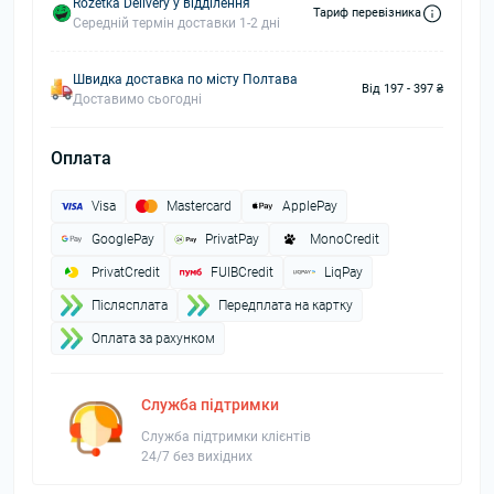
Rozetka Delivery у відділення
Тариф перевізника
Середній термін доставки 1-2 дні
Швидка доставка по місту Полтава
Від 197 - 397 ₴
Доставимо сьогодні
Оплата
Visa
Mastercard
ApplePay
GooglePay
PrivatPay
MonoCredit
PrivatCredit
FUIBCredit
LiqPay
Пiслясплата
Передплата на картку
Оплата за рахунком
Служба підтримки
Служба підтримки клієнтів
24/7 без вихідних