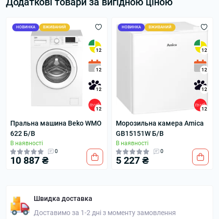
Додаткові товари за вигідною ціною
НОВИНКА
ВЖИВАНИЙ
НОВИНКА
ВЖИВАНИЙ
12
12
12
12
12
12
12
12
Пральна машина Beko WMO
Морозильна камера Amica
622 Б/В
GB15151W Б/В
В наявності
В наявності
0
0
10 887 ₴
5 227 ₴
Швидка доставка
Доставимо за 1-2 дні з моменту замовлення