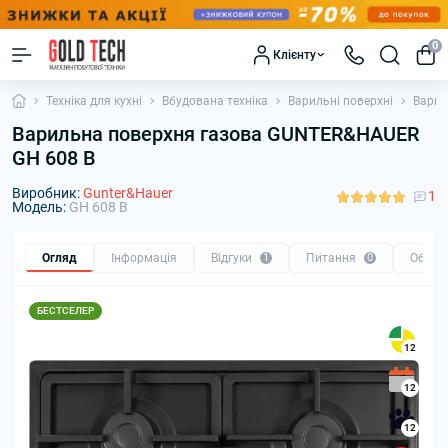
0
Клієнту
Техніка для кухні
Вбудована техніка
Варильні поверхні
Варил
Варильна поверхня газова GUNTER&HAUER
GH 608 B
Виробник:
Gunter&Hauer
1
Модель:
GH 608 B
Огляд
Інформація
Відгуки
1
Питання
0
Обмін
БЕСТСЕЛЕР
12
12
12