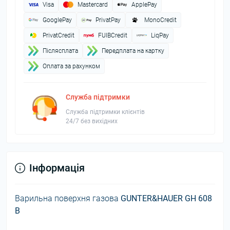
Visa
Mastercard
ApplePay
GooglePay
PrivatPay
MonoCredit
PrivatCredit
FUIBCredit
LiqPay
Пiслясплата
Передплата на картку
Оплата за рахунком
Служба підтримки
Служба підтримки клієнтів
24/7 без вихідних
Інформація
Варильна поверхня газова
GUNTER&HAUER GH 608
B