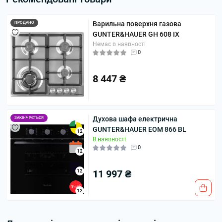
Варильна поверхня газова
ПРОДАНО
GUNTER&HAUER GH 608 IX
Немає в наявності
0
8 447 ₴
Духова шафа електрична
ЗАКІНЧУЄТЬСЯ
GUNTER&HAUER EOM 866 BL
12
В наявності
0
12
12
11 997 ₴
12