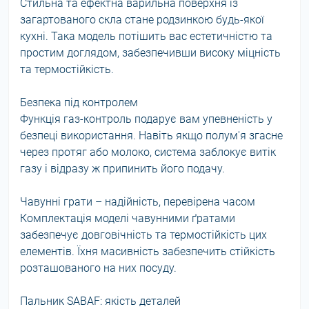
Стильна та ефектна варильна поверхня із
загартованого скла стане родзинкою будь-якої
кухні. Така модель потішить вас естетичністю та
простим доглядом, забезпечивши високу міцність
та термостійкість.
Безпека під контролем
Функція газ-контроль подарує вам упевненість у
безпеці використання. Навіть якщо полум'я згасне
через протяг або молоко, система заблокує витік
газу і відразу ж припинить його подачу.
Чавунні грати – надійність, перевірена часом
Комплектація моделі чавунними ґратами
забезпечує довговічність та термостійкість цих
елементів. Їхня масивність забезпечить стійкість
розташованого на них посуду.
Пальник SABAF: якість деталей