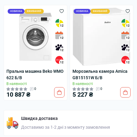
НОВИНКА
ВЖИВАНИЙ
НОВИНКА
ВЖИВАНИЙ
12
12
12
12
12
12
12
12
Пральна машина Beko WMO
Морозильна камера Amica
622 Б/В
GB15151W Б/В
В наявності
В наявності
0
0
10 887 ₴
5 227 ₴
Швидка доставка
Доставимо за 1-2 дні з моменту замовлення