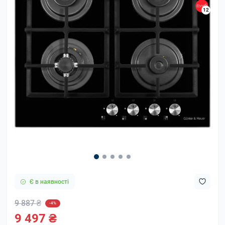
12
Є в наявності
9 887 ₴
-4%
9 497 ₴