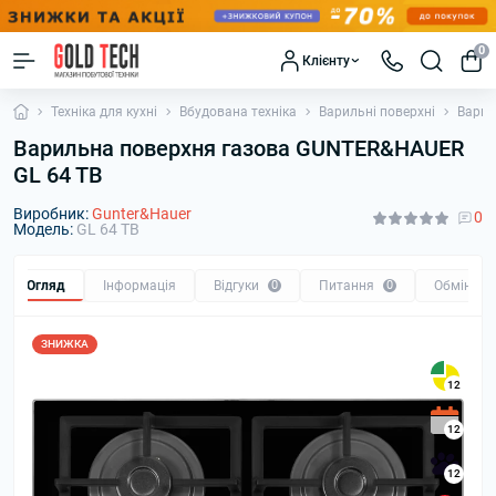
0
Клієнту
Техніка для кухні
Вбудована техніка
Варильні поверхні
Варил
Варильна поверхня газова GUNTER&HAUER
GL 64 TB
Виробник:
Gunter&Hauer
0
Модель:
GL 64 TB
Огляд
Інформація
Відгуки
0
Питання
0
Обмін та
ЗНИЖКА
12
12
12