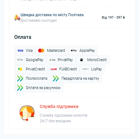
Швидка доставка по місту Полтава
Від 197 - 397 ₴
Доставимо сьогодні
Оплата
Visa
Mastercard
ApplePay
GooglePay
PrivatPay
MonoCredit
PrivatCredit
FUIBCredit
LiqPay
Пiслясплата
Передплата на картку
Оплата за рахунком
Служба підтримки
Служба підтримки клієнтів
24/7 без вихідних