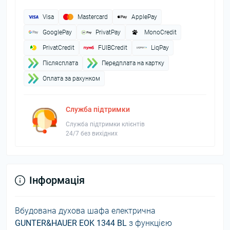
Visa
Mastercard
ApplePay
GooglePay
PrivatPay
MonoCredit
PrivatCredit
FUIBCredit
LiqPay
Пiслясплата
Передплата на картку
Оплата за рахунком
Служба підтримки
Служба підтримки клієнтів
24/7 без вихідних
Інформація
Вбудована духова шафа електрична
GUNTER&HAUER EOK 1344 BL
з функцією