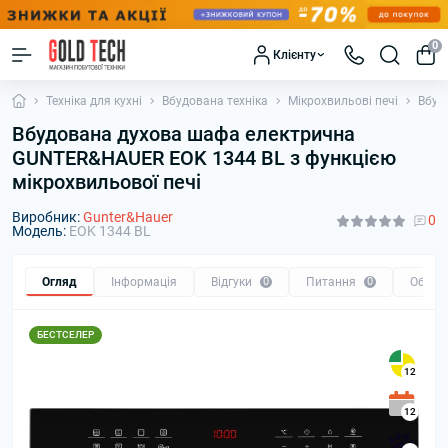
0
Клієнту
Техніка для кухні
Вбудована техніка
Мікрохвильові печі
Вбуд
Вбудована духова шафа електрична
GUNTER&HAUER EOK 1344 BL з функцією
мікрохвильової печі
Виробник:
Gunter&Hauer
0
Модель:
EOK 1344 BL
Огляд
Інформація
Відгуки
0
Питання
0
Обмін
БЕСТСЕЛЕР
12
12