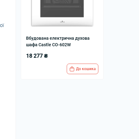
ої
Вбудована електрична духова
шафа Castle CO-602W
18 277 ₴
До кошика