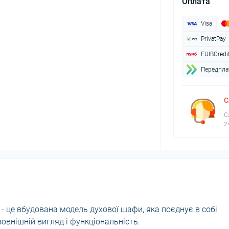
Оплата
Visa
PrivatPay
FUIBCredi
Передплат
С
С
2
- це вбудована модель духової шафи, яка поєднує в собі
зовнішній вигляд і функціональність.