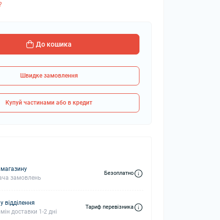
?
колонки
Мікрофони
До кошика
 колонки
Швидке замовлення
Купуй частинами або в кредит
 магазину
Безоплатно
ача замовлень
у відділення
Тариф перевізника
мін доставки 1-2 дні