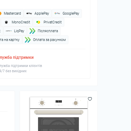
Mastercard
ApplePay
GooglePay
MonoCredit
PrivatCredit
t
LiqPay
Пiслясплата
а на картку
Оплата за рахунком
лужба підтримки
лужба підтримки клієнтів
4/7 без вихідних