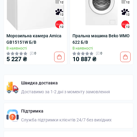
12
12
12
12
12
12
Морозильна камера Amica
Пральна машина Beko WMO
GB15151W Б/В
622 Б/В
В наявності
В наявності
0
0
5 227 ₴
10 887 ₴
Швидка доставка
Доставимо за 1-2 дні з моменту замовлення
Підтримка
Служба підтримки клієнтів 24/7 без вихідних