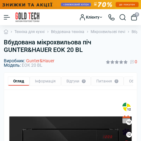
0
Клієнту
Техніка для кухні
Вбудована техніка
Мікрохвильові печі
Вбуд
Вбудована мікрохвильова піч
GUNTER&HAUER EOK 20 BL
Виробник:
Gunter&Hauer
0
Модель:
EOK 20 BL
Огляд
Інформація
Відгуки
0
Питання
0
Обмін
12
12
12