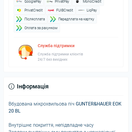
GooglePay
PrivatPay
MonoCredit
PrivatCredit
FUIBCredit
LiqPay
Пiслясплата
Передплата на картку
Оплата за рахунком
Служба підтримки
Служба підтримки клієнтів
24/7 без вихідних
Інформація
Вбудована мікрохвильова піч
GUNTER&HAUER EOK
20 BL
Внутрішнє покриття, непідвладне часу