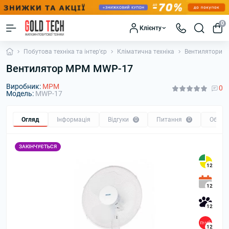
0
Клієнту
Побутова техніка та інтер'єр
Кліматична техніка
Вентилятори
Вентилятор MPM MWP-17
Виробник:
MPM
0
Модель:
MWP-17
Огляд
Інформація
Відгуки
0
Питання
0
Обмін
ЗАКІНЧУЄТЬСЯ
12
12
12
12