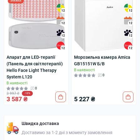
ЗНИЖКА
12
12
12
12
12
12
12
12
Апарат для LED-терапії
Морозильна камера Amica
(Панель для світлотерапії)
GB15151W Б/В
Hello Face Light Therapy
В наявності
0
System L120
В наявності
0
3 997 ₴
-10%
3 587 ₴
5 227 ₴
Швидка доставка
Доставимо за 1-2 дні з моменту замовлення