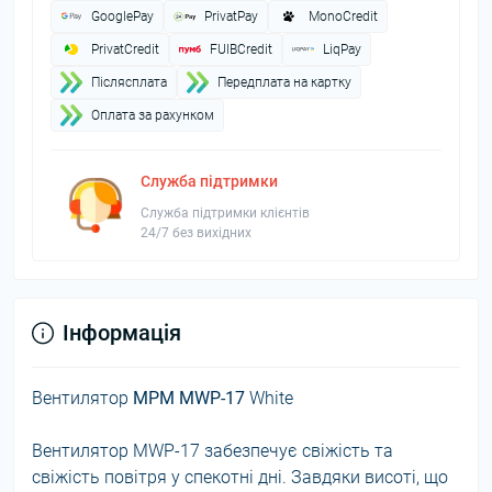
GooglePay
PrivatPay
MonoCredit
PrivatCredit
FUIBCredit
LiqPay
Пiслясплата
Передплата на картку
Оплата за рахунком
Служба підтримки
Служба підтримки клієнтів
24/7 без вихідних
Інформація
Вентилятор
MPM MWP-17
White
Вентилятор MWP-17 забезпечує свіжість та
свіжість повітря у спекотні дні. Завдяки висоті, що