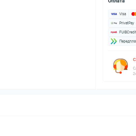
Оплата
Visa
PrivatPay
FUIBCredi
Передплат
С
С
2