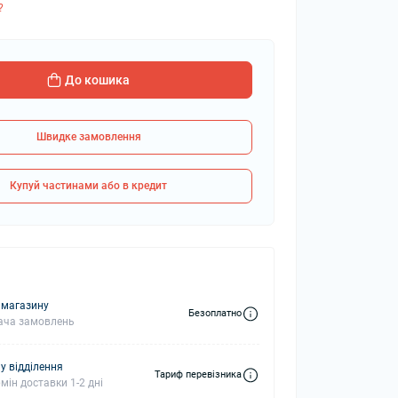
?
колонки
Мікрофони
До кошика
 колонки
Швидке замовлення
Купуй частинами або в кредит
 магазину
Безоплатно
ача замовлень
у відділення
Тариф перевізника
мін доставки 1-2 дні