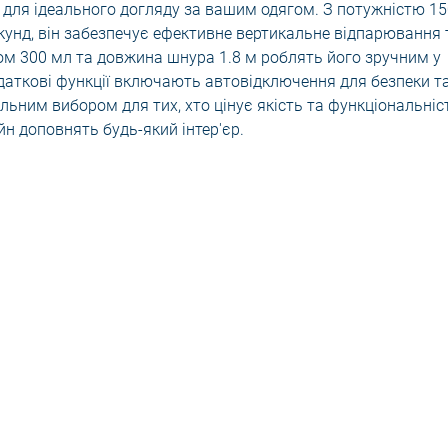
для ідеального догляду за вашим одягом. З потужністю 1
екунд, він забезпечує ефективне вертикальне відпарювання 
мом 300 мл та довжина шнура 1.8 м роблять його зручним у
Додаткові функції включають автовідключення для безпеки т
льним вибором для тих, хто цінує якість та функціональніс
н доповнять будь-який інтер'єр.