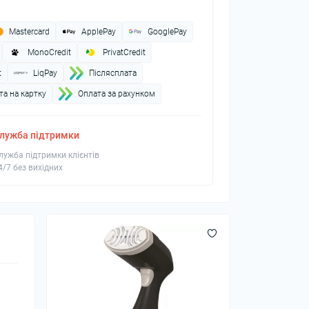
Mastercard
ApplePay
GooglePay
MonoCredit
PrivatCredit
t
LiqPay
Пiслясплата
а на картку
Оплата за рахунком
лужба підтримки
лужба підтримки клієнтів
4/7 без вихідних