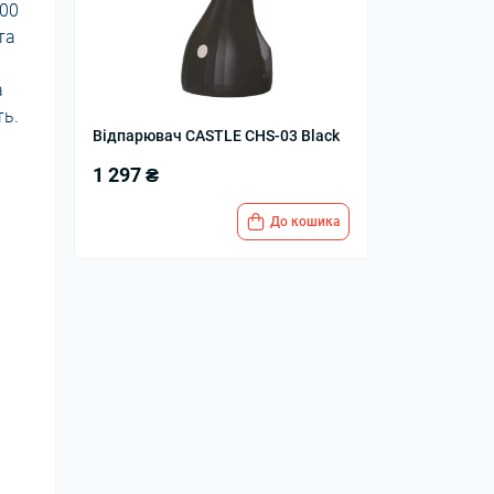
500
та
а
ть.
Відпарювач CASTLE CHS-03 Black
1 297 ₴
До кошика