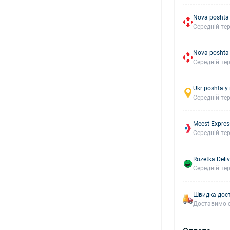
Nova poshta
Середній тер
Nova poshta
Середній тер
Ukr poshta у
Середній тер
Meest Expres
Середній тер
Rozetka Deliv
Середній тер
Швидка дост
Доставимо с