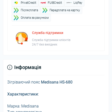
PrivatCredit
FUIBCredit
LiqPay
Пiслясплата
Передплата на картку
Оплата за рахунком
Служба підтримки
Служба підтримки клієнтів
24/7 без вихідних
Інформація
Зігріваючий пояс
Medisana HS-680
Характеристики:
Марка: Medisana