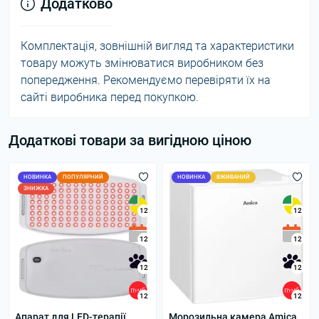
Додатково
Комплектація, зовнішній вигляд та характеристики
товару можуть змінюватися виробником без
попередження. Рекомендуємо перевіряти їх на
сайті виробника перед покупкою.
Додаткові товари за вигідною ціною
НОВИНКА
ПОПУЛЯРНИЙ
НОВИНКА
ВЖИВАНИЙ
ЗНИЖКА
12
12
12
12
12
12
12
12
Апарат для LED-терапії
Морозильна камера Amica