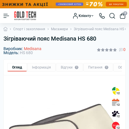
0
Клієнту
Спорт і захоплення
Масажери
Зігріваючий пояс Medisana HS 6
Зігріваючий пояс Medisana HS 680
Виробник:
Medisana
0
Модель:
HS 680
Огляд
Інформація
Відгуки
0
Питання
0
Обмін
12
12
12
12