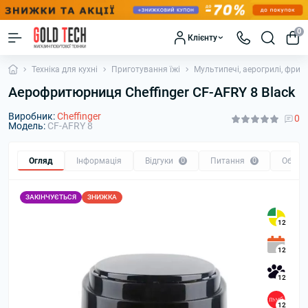
0
Клієнту
Техніка для кухні
Приготування їжі
Мультипечі, аерогрилі, фрит
Аерофритюрниця Cheffinger CF-AFRY 8 Black
Виробник:
Cheffinger
0
Модель:
CF-AFRY 8
Огляд
Інформація
Відгуки
0
Питання
0
Обмін
ЗАКІНЧУЄТЬСЯ
ЗНИЖКА
12
12
12
12