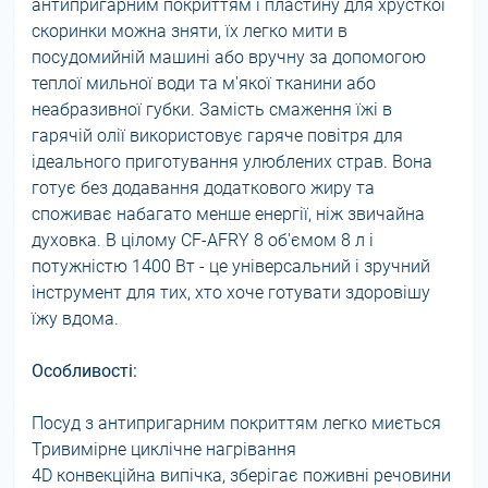
антипригарним покриттям і пластину для хрусткої
скоринки можна зняти, їх легко мити в
посудомийній машині або вручну за допомогою
теплої мильної води та м'якої тканини або
неабразивної губки. Замість смаження їжі в
гарячій олії використовує гаряче повітря для
ідеального приготування улюблених страв. Вона
готує без додавання додаткового жиру та
споживає набагато менше енергії, ніж звичайна
духовка. В цілому CF-AFRY 8 об'ємом 8 л і
потужністю 1400 Вт - це універсальний і зручний
інструмент для тих, хто хоче готувати здоровішу
їжу вдома.
Особливості:
Посуд з антипригарним покриттям легко миється
Тривимірне циклічне нагрівання
4D конвекційна випічка, зберігає поживні речовини