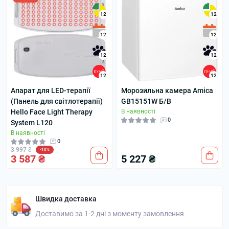
12
12
12
12
12
12
12
12
Апарат для LED-терапії
Морозильна камера Amica
(Панель для світлотерапії)
GB15151W Б/В
Hello Face Light Therapy
В наявності
0
System L120
В наявності
0
3 997 ₴
-10%
3 587 ₴
5 227 ₴
Швидка доставка
Доставимо за 1-2 дні з моменту замовлення