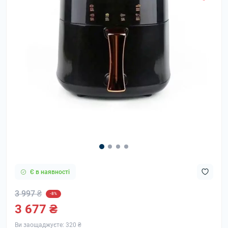
Є в наявності
3 997 ₴
-8%
3 677 ₴
Ви заощаджуєте:
320 ₴