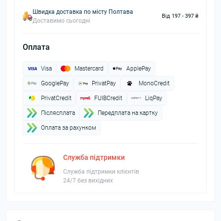
Швидка доставка по місту Полтава
Від 197 - 397 ₴
Доставимо сьогодні
Оплата
Visa
Mastercard
ApplePay
GooglePay
PrivatPay
MonoCredit
PrivatCredit
FUIBCredit
LiqPay
Пiслясплата
Передплата на картку
Оплата за рахунком
Служба підтримки
Служба підтримки клієнтів
24/7 без вихідних