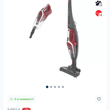
12
12
Є в наявності
3 987 ₴
-25%