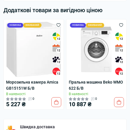
Додаткові товари за вигідною ціною
НОВИНКА
ВЖИВАНИЙ
НОВИНКА
ВЖИВАНИЙ
12
12
12
12
12
12
12
12
Морозильна камера Amica
Пральна машина Beko WMO
GB15151W Б/В
622 Б/В
В наявності
В наявності
0
0
5 227 ₴
10 887 ₴
Швидка доставка