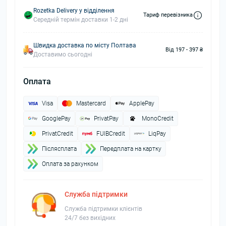
Rozetka Delivery у відділення
Тариф перевізника
Середній термін доставки 1-2 дні
Швидка доставка по місту Полтава
Від 197 - 397 ₴
Доставимо сьогодні
Оплата
Visa
Mastercard
ApplePay
GooglePay
PrivatPay
MonoCredit
PrivatCredit
FUIBCredit
LiqPay
Пiслясплата
Передплата на картку
Оплата за рахунком
Служба підтримки
Служба підтримки клієнтів
24/7 без вихідних