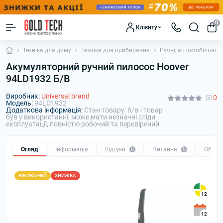
0
Клієнту
Техніка для дому
Техніка для прибирання
Ручні, автомобільні 
Акумуляторний ручний пилосос Hoover
94LD1932 Б/В
Виробник:
Universal brand
0
Модель:
94LD1932
Додаткова інформація:
Стан товару: б/в - товар
був у використанні, може мати незначні сліди
експлуатації, повністю робочий та перевірений
Огляд
Інформація
Відгуки
0
Питання
0
Обмін
ВЖИВАНИЙ
ЗНИЖКА
12
12