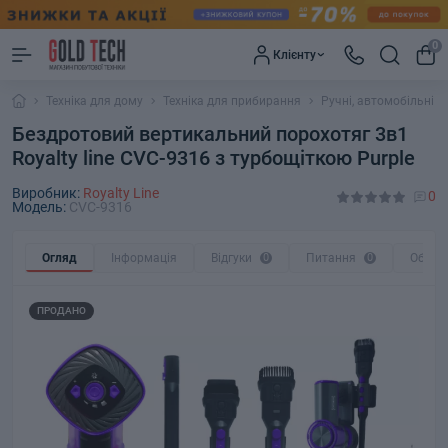
0
Клієнту
Техніка для дому
Техніка для прибирання
Ручні, автомобільні 
Бездротовий вертикальний порохотяг 3в1
Royalty line CVC-9316 з турбощіткою Purple
Виробник:
Royalty Line
0
Модель:
CVC-9316
Огляд
Інформація
Відгуки
0
Питання
0
Обмін
ПРОДАНО