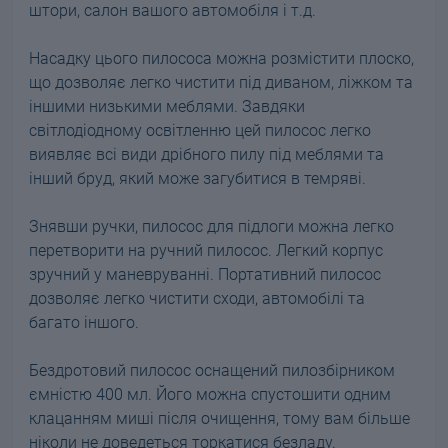
штори, салон вашого автомобіля і т.д.
Насадку цього пилососа можна розмістити плоско,
що дозволяє легко чистити під диваном, ліжком та
іншими низькими меблями. Завдяки
світлодіодному освітленню цей пилосос легко
виявляє всі види дрібного пилу під меблями та
інший бруд, який може загубитися в темряві.
Знявши ручки, пилосос для підлоги можна легко
перетворити на ручний пилосос. Легкий корпус
зручний у маневруванні. Портативний пилосос
дозволяє легко чистити сходи, автомобілі та
багато іншого.
Бездротовий пилосос оснащений пилозбірником
ємністю 400 мл. Його можна спустошити одним
клацанням миші після очищення, тому вам більше
ніколи не доведеться торкатися безладу.