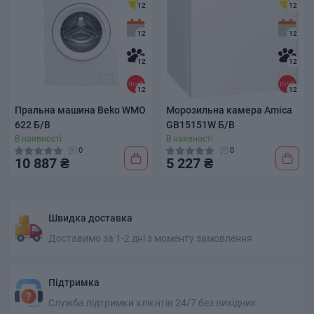
12
12
12
12
12
12
12
12
Пральна машина Beko WMO
Морозильна камера Amica
622 Б/В
GB15151W Б/В
В наявності
В наявності
0
0
10 887 ₴
5 227 ₴
Швидка доставка
Доставимо за 1-2 дні з моменту замовлення
Підтримка
Служба підтримки клієнтів 24/7 без вихідних