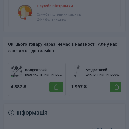
Служба підтримки
Служба підтримки клієнтів
24/7 без вихідних
Ой, цього товару наразі немає в наявності. Але у нас
завжди є гідна заміна
Бездротовий
Бездротовий
вертикальний пилосос
циклонний пилосос
Ruhhy LunPro
CLEANmaxx PC-P009
4 887 ₴
1 997 ₴
Інформація