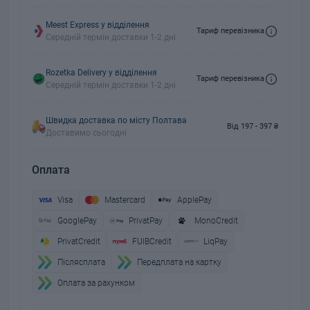
Meest Express у відділення
Тариф перевізника
Середній термін доставки 1-2 дні
Rozetka Delivery у відділення
Тариф перевізника
Середній термін доставки 1-2 дні
Швидка доставка по місту Полтава
Від 197 - 397 ₴
Доставимо сьогодні
Оплата
Visa
Mastercard
ApplePay
GooglePay
PrivatPay
MonoCredit
PrivatCredit
FUIBCredit
LiqPay
Пiслясплата
Передплата на картку
Оплата за рахунком