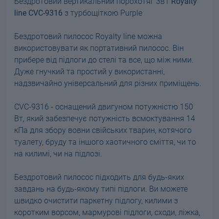
Бездротовий вертикальний порохотяг 3в1
Royalty
line CVC-9316
з турбощіткою Purple
Бездротовий пилосос Royalty line можна
використовувати як портативний пилосос. Він
прибере від підлоги до стелі та все, що між ними.
Дуже гнучкий та простий у використанні,
надзвичайно універсальний для різних приміщень.
CVC-9316 - оснащений двигуном потужністю 150
Вт, який забезпечує потужність всмоктування 14
кПа для збору вовни свійських тварин, котячого
туалету, бруду та іншого хаотичного сміття, чи то
на килимі, чи на підлозі.
Бездротовий пилосос підходить для будь-яких
завдань на будь-якому типі підлоги. Ви можете
швидко очистити паркетну підлогу, килими з
коротким ворсом, мармурові підлоги, сходи, ліжка,