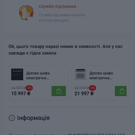
Служба підтримки
Служба підтримки клієнтів
24/7 без вихідних
Ой, цього товару наразі немає в наявності. Але у нас
завжди є гідна заміна
Духова шафа
Духова шафа
електрична
електрична
GUNTER&HAUER EOM
GUNTER&HAUER EOM
1370 BL
7009 WH
16 577 ₴
22 777 ₴
-3%
-3%
15 997 ₴
21 997 ₴
Інформація