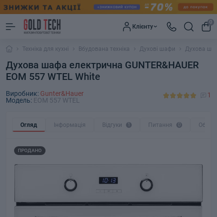
0
Клієнту
Техніка для кухні
Вбудована техніка
Духові шафи
Духова ша
Духова шафа електрична GUNTER&HAUER
EOM 557 WTEL White
Виробник:
Gunter&Hauer
1
Модель:
EOM 557 WTEL
Огляд
Інформація
Відгуки
1
Питання
0
Обмін
ПРОДАНО