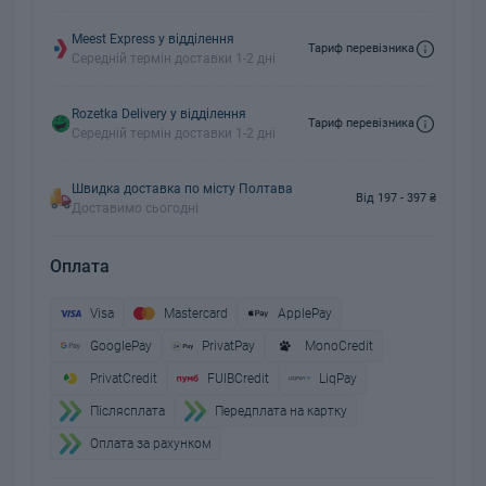
Meest Express у відділення
Тариф перевізника
Середній термін доставки 1-2 дні
Rozetka Delivery у відділення
Тариф перевізника
Середній термін доставки 1-2 дні
Швидка доставка по місту Полтава
Від 197 - 397 ₴
Доставимо сьогодні
Оплата
Visa
Mastercard
ApplePay
GooglePay
PrivatPay
MonoCredit
PrivatCredit
FUIBCredit
LiqPay
Пiслясплата
Передплата на картку
Оплата за рахунком