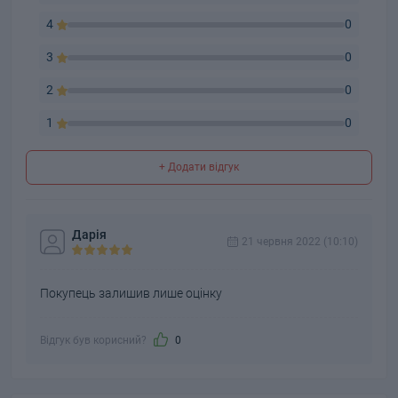
4
0
3
0
2
0
1
0
+ Додати відгук
Дарія
21 червня 2022 (10:10)
Покупець залишив лише оцінку
Відгук був корисний?
0