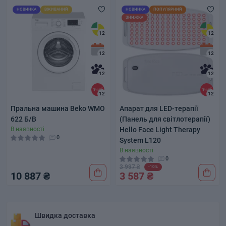
НОВИНКА
ВЖИВАНИЙ
НОВИНКА
ПОПУЛЯРНИЙ
ЗНИЖКА
12
12
12
12
12
12
12
12
Пральна машина Beko WMO
Апарат для LED-терапії
622 Б/В
(Панель для світлотерапії)
В наявності
Hello Face Light Therapy
0
System L120
В наявності
0
3 997 ₴
-10%
10 887 ₴
3 587 ₴
Швидка доставка