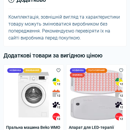
Комплектація, зовнішній вигляд та характеристики
товару можуть змінюватися виробником без
попередження. Рекомендуємо перевіряти їх на
сайті виробника перед покупкою.
Додаткові товари за вигідною ціною
НОВИНКА
ВЖИВАНИЙ
НОВИНКА
ПОПУЛЯРНИЙ
ЗНИЖКА
12
12
12
12
12
12
12
12
Пральна машина Beko WMO
Апарат для LED-терапії