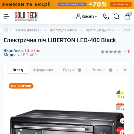
0
Клієнту
Техніка для кухні
Приготування їжі
Настільні духовки
Електр
Електрична піч LIBERTON LEO-400 Black
Виробник:
Liberton
0
Модель:
LEO-400
Огляд
Інформація
Відгуки
0
Питання
0
Обмін
ПОПУЛЯРНИЙ
12
12
12
12