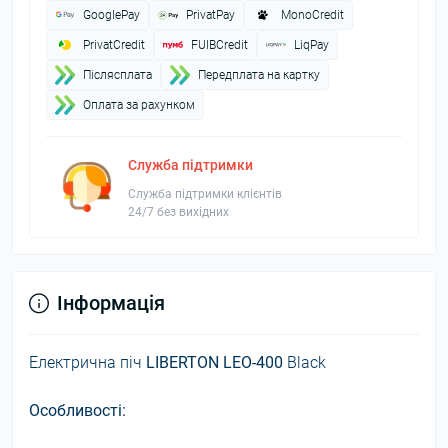
GooglePay
PrivatPay
MonoCredit
PrivatCredit
FUIBCredit
LiqPay
Пiслясплата
Передплата на картку
Оплата за рахунком
Служба підтримки
Служба підтримки клієнтів
24/7 без вихідних
Інформація
Електрична піч
LIBERTON LEO-400
Black
Особливості: