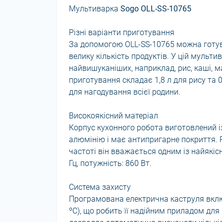
Мультиварка
Sogo OLL-SS-10765
Різні варіанти приготування
За допомогою OLL-SS-10765 можна готува
велику кількість продуктів. У цій мульти
найвишуканіших, наприклад, рис, каші, ма
приготування складає 1,8 л для рису та 0
для нагодування всієї родини.
Високоякісний матеріал
Корпус кухонного робота виготовлений і
алюмінію і має антипригарне покриття. 
частоті він вважається одним із найякіс
Гц, потужність: 860 Вт.
Система захисту
Програмована електрична каструля включ
ºC), що робить її надійним приладом для