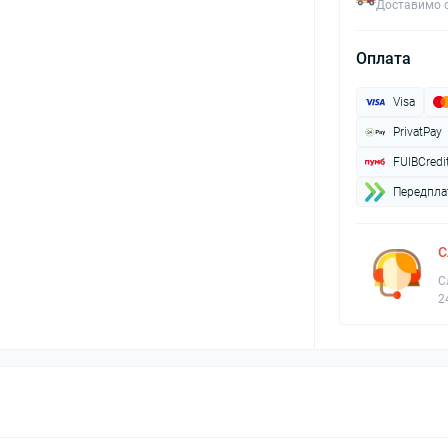
Доставимо с
Оплата
Visa
PrivatPay
FUIBCredi
Передплат
С
С
2