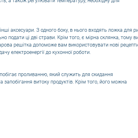
ть, а також регулювати температуру, необхідну для
інші аксесуари. З одного боку, в нього входять ложка для р
о подати ці дві страви. Крім того, є мірна склянка, тому в
Парова решітка допоможе вам використовувати нові рецепт
дачу електроенергії до кухонної роботи.
побігає проливанню, який служить для скидання
а запобігання витоку продуктів. Крім того, його можна