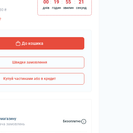
00
:
19
:
55
:
20
днів
годин
хвилин
секунд
80 ₴
?
колонки
Мікрофони
 колонки
До кошика
Швидке замовлення
Купуй частинами або в кредит
 магазину
Безоплатно
ача замовлень