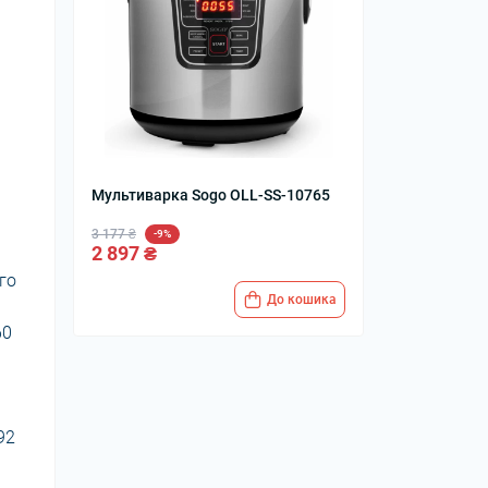
Мультиварка Sogo OLL-SS-10765
3 177 ₴
-9%
2 897 ₴
го
До кошика
60
92