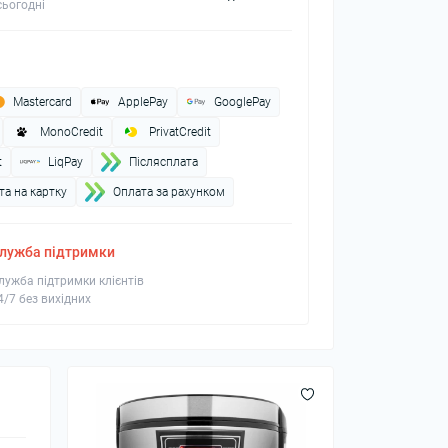
ьогодні
Mastercard
ApplePay
GooglePay
MonoCredit
PrivatCredit
t
LiqPay
Пiслясплата
а на картку
Оплата за рахунком
лужба підтримки
лужба підтримки клієнтів
4/7 без вихідних