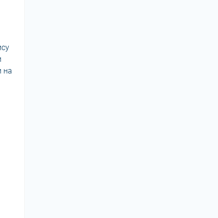
ису
и
и на