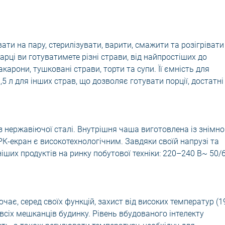
ти на пару, стерилізувати, варити, смажити та розігрівати
варці ви готуватимете різні страви, від найпростіших до
карони, тушковані страви, торти та супи. Її ємність для
,5 л для інших страв, що дозволяє готувати порції, достатні
з нержавіючої сталі. Внутрішня чаша виготовлена із знімно
РК-екран є високотехнологічним. Завдяки своїй напрузі та
ніших продуктів на ринку побутової техніки: 220–240 В~ 50/
ає, серед своїх функцій, захист від високих температур (1
 всіх мешканців будинку. Рівень вбудованого інтелекту