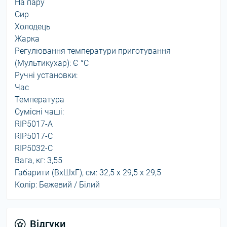
На пару
Сир
Холодець
Жарка
Регулювання температури приготування
(Мультикухар): Є °С
Ручні установки:
Час
Температура
Сумісні чаші:
RIP5017-A
RIP5017-C
RIP5032-C
Вага, кг: 3,55
Габарити (ВхШхГ), см: 32,5 х 29,5 х 29,5
Колір: Бежевий / Білий
Відгуки