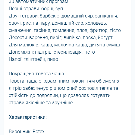
30 автоматичних програм
Перші страви: борщ, суп
Другі страви: барбекю, домашній сир, запікання,
овочі, рис, на пару, домашній сир, холодець,
смаження, гасіння, томлення, плов, фритюр, тісто
Десерти: варення, пиріг, випічка, паска, йогурт
Для малюків: каша, молочна каша, дитяча суміш
Допоміжні: підігрів, стерилізація, тісто
Напої: глінтвейн, пиво
Покращена товста чаша
Товста чаша з керамічним покриттям об'ємом 5
літрів забезпечує рівномірний розподіл тепла та
стійкість до подряпин, що дозволяє готувати
страви якісніше та зручніше.
Характеристики:
Виробник: Rotex