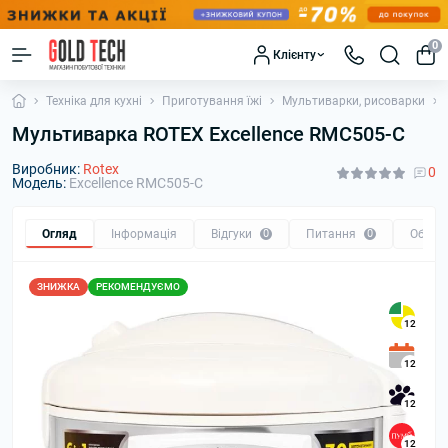
0
Клієнту
Техніка для кухні
Приготування їжі
Мультиварки, рисоварки
Мультиварка ROTEX Excellence RMC505-C
Виробник:
Rotex
0
Модель:
Excellence RMC505-C
Огляд
Інформація
Відгуки
0
Питання
0
Обмін
ЗНИЖКА
РЕКОМЕНДУЄМО
12
12
12
12