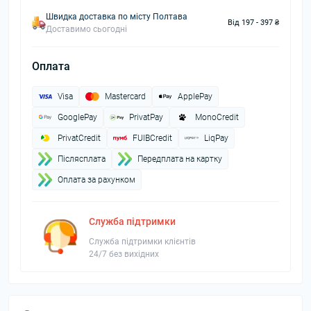
Швидка доставка по місту Полтава
Від 197 - 397 ₴
Доставимо сьогодні
Оплата
Visa
Mastercard
ApplePay
GooglePay
PrivatPay
MonoCredit
PrivatCredit
FUIBCredit
LiqPay
Пiслясплата
Передплата на картку
Оплата за рахунком
Служба підтримки
Служба підтримки клієнтів
24/7 без вихідних