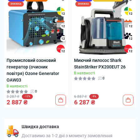
ЗНИЖКА
ЗНИЖКА
12
12
12
12
12
12
12
12
Промисловий озоновий
Миючий пилосос Shark
генератор (очисник
StainStriker PX200EUT 26
повітря) Ozone Generator
В наявності
0
OAW03
В наявності
0
3 287 ₴
6 887 ₴
-12%
-9%
2 887 ₴
6 287 ₴
Швидка доставка
Доставимо за 1-2 дні з моменту замовлення