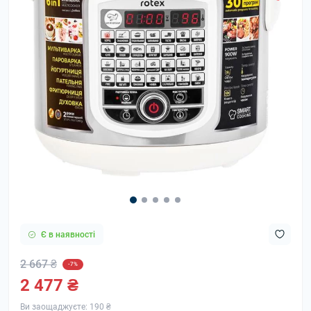
Є в наявності
2 667 ₴
-7%
2 477 ₴
Ви заощаджуєте:
190 ₴