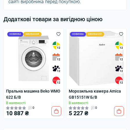
сайті виробника перед покупкою.
Додаткові товари за вигідною ціною
НОВИНКА
ВЖИВАНИЙ
НОВИНКА
ВЖИВАНИЙ
12
12
12
12
12
12
12
12
Пральна машина Beko WMO
Морозильна камера Amica
622 Б/В
GB15151W Б/В
В наявності
В наявності
0
0
10 887 ₴
5 227 ₴