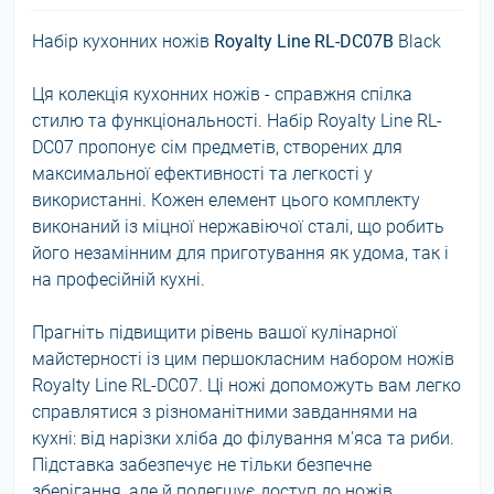
Набір кухонних ножів
Royalty Line RL-DC07B
Black
Ця колекція кухонних ножів - справжня спілка
стилю та функціональності. Набір Royalty Line RL-
DC07 пропонує сім предметів, створених для
максимальної ефективності та легкості у
використанні. Кожен елемент цього комплекту
виконаний із міцної нержавіючої сталі, що робить
його незамінним для приготування як удома, так і
на професійній кухні.
Прагніть підвищити рівень вашої кулінарної
майстерності із цим першокласним набором ножів
Royalty Line RL-DC07. Ці ножі допоможуть вам легко
справлятися з різноманітними завданнями на
кухні: від нарізки хліба до філування м'яса та риби.
Підставка забезпечує не тільки безпечне
зберігання, але й полегшує доступ до ножів,