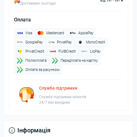
Від 197 - 397 ₴
Доставимо сьогодні
Оплата
Visa
Mastercard
ApplePay
GooglePay
PrivatPay
MonoCredit
PrivatCredit
FUIBCredit
LiqPay
Пiслясплата
Передплата на картку
Оплата за рахунком
Служба підтримки
Служба підтримки клієнтів
24/7 без вихідних
Інформація