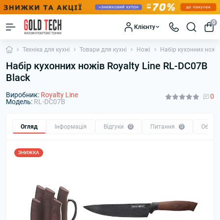
0
Клієнту
Техніка для кухні
Товари для кухні
Ножі
Набір кухонних ножів
Набір кухонних ножів Royalty Line RL-DC07B
Black
Виробник:
Royalty Line
0
Модель:
RL-DC07B
Огляд
Інформація
Відгуки
0
Питання
0
Обмін
ЗНИЖКА