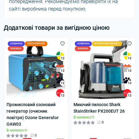
попередження. Рекомендуємо перевіряти їх на
сайті виробника перед покупкою.
Додаткові товари за вигідною ціною
НОВИНКА
ПОПУЛЯРНИЙ
НОВИНКА
ВІТРИННИЙ ВАРІАНТ
ЗНИЖКА
ЗНИЖКА
12
12
12
12
12
12
12
12
Промисловий озоновий
Миючий пилосос Shark
генератор (очисник
StainStriker PX200EUT 26
повітря) Ozone Generator
В наявності
0
OAW03
В наявності
0