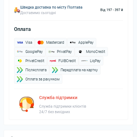
Швидка доставка по місту Полтава
Від 197 - 397 ₴
Доставимо сьогодні
Оплата
Visa
Mastercard
ApplePay
GooglePay
PrivatPay
MonoCredit
PrivatCredit
FUIBCredit
LiqPay
Пiслясплата
Передплата на картку
Оплата за рахунком
Служба підтримки
Служба підтримки клієнтів
24/7 без вихідних