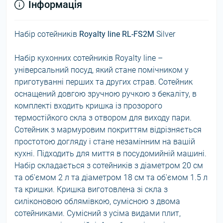
Інформація
Набір сотейників
Royalty line RL-FS2M
Silver
Набір кухонних сотейників Royalty line –
універсальний посуд, який стане помічником у
приготуванні перших та других страв. Сотейник
оснащений довгою зручною ручкою з бекаліту, в
комплекті входить кришка із прозорого
термостійкого скла з отвором для виходу пари.
Сотейник з мармуровим покриттям відрізняється
простотою догляду і стане незамінним на вашій
кухні. Підходить для миття в посудомийній машині.
Набір складається з сотейників з діаметром 20 см
та об'ємом 2 л та діаметром 18 см та об'ємом 1.5 л
та кришки. Кришка виготовлена ​​зі скла з
силіконовою облямівкою, сумісною з двома
сотейниками. Сумісний з усіма видами плит,