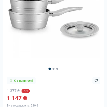
Є в наявності
1 377 ₴
-17%
1 147 ₴
Ви заощаджуєте:
230 ₴